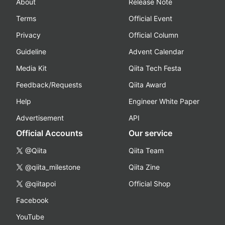
About
Release Note
Terms
Official Event
Privacy
Official Column
Guideline
Advent Calendar
Media Kit
Qiita Tech Festa
Feedback/Requests
Qiita Award
Help
Engineer White Paper
Advertisement
API
Official Accounts
Our service
@Qiita
Qiita Team
@qiita_milestone
Qiita Zine
@qiitapoi
Official Shop
Facebook
YouTube