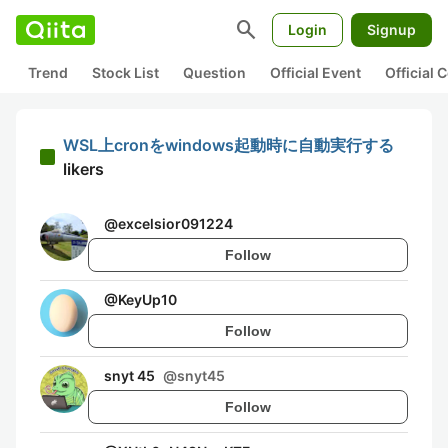
search
Login
Signup
Trend
Stock List
Question
Official Event
Official
WSL上cronをwindows起動時に自動実行する
likers
@
excelsior091224
Follow
@
KeyUp10
Follow
snyt 45
@
snyt45
Follow