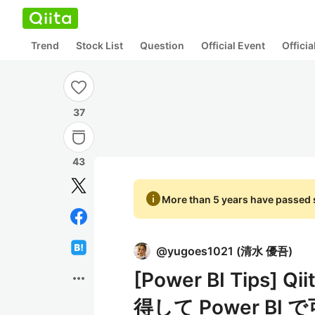
Trend
Stock List
Question
Official Event
Offici
37
43
info
More than 5 years have passed s
@
yugoes1021
(
清水 優吾
)
[Power BI Tips
more_horiz
得して Power B