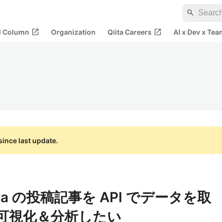
search
open_in_new
open_in_new
al Column
Organization
Qiita Careers
AI x Dev x Tea
ince last update.
] Qiita の投稿記事を API でデータを取
I で可視化＆分析したい