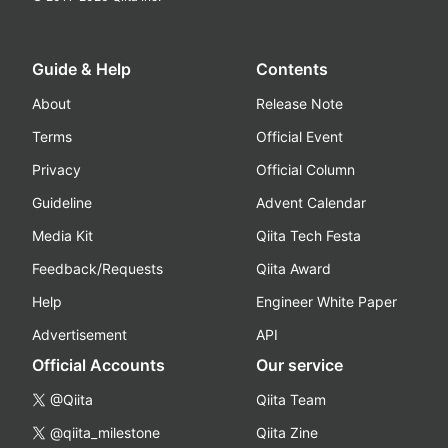
Guide & Help
Contents
About
Release Note
Terms
Official Event
Privacy
Official Column
Guideline
Advent Calendar
Media Kit
Qiita Tech Festa
Feedback/Requests
Qiita Award
Help
Engineer White Paper
Advertisement
API
Official Accounts
Our service
@Qiita
Qiita Team
@qiita_milestone
Qiita Zine