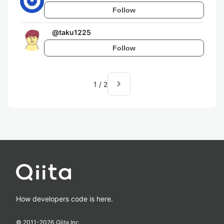
Follow
@
taku1225
Follow
navigate_next
1
/
2
How developers code is here.
© 2011-
2026
Qiita Inc.