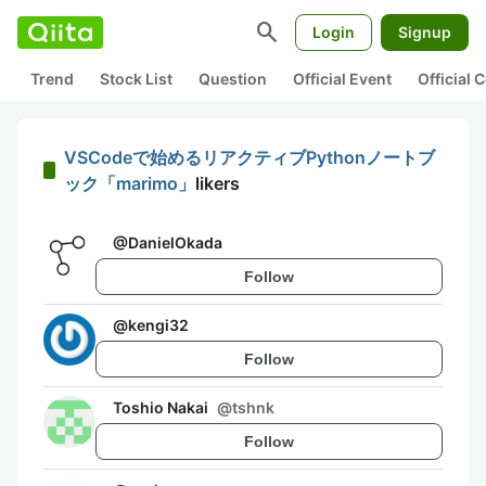
search
Login
Signup
Trend
Stock List
Question
Official Event
Official
VSCodeで始めるリアクティブPythonノートブ
ック「marimo」
likers
@
DanielOkada
Follow
@
kengi32
Follow
Toshio Nakai
@
tshnk
Follow