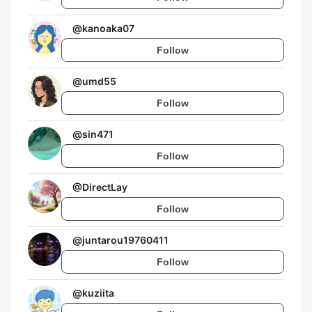
@
kanoaka07
Follow
@
umd55
Follow
@
sin471
Follow
@
DirectLay
Follow
@
juntarou19760411
Follow
@
kuziita