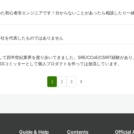
Tに目覚めた初心者非エンジニアです！分からないことがあったら相談したり
、会社を代表したものではありません
として四半世紀業界を渡り歩いてきました。SRE/CCoE/CSIRT経験が
SSコミッターとして個人プロダクトを作っては放流しています。
navigate_next
1
2
3
Guide & Help
Contents
Official