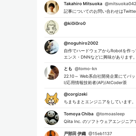
Takahiro Mitsuoka
@
mitsuoka04
記事についてのお問い合わせはTwitt
@
ki0i0ro0
@
noguhiro2002
自作でハードウェアからRobotを
エンス・DNNなどに興味があります
とも
@
tomo-kn
22.10～ Web系自社開発企業にてバックエ
I/応用情報技術者(AP)/AtCoder茶
@
corgizeki
ちまちまとエンジニアをしています。
Tomoya Chiba
@
tomoasleep
Qiita Inc. のソフトウェア
戸部田 伊織
@
15eb1137