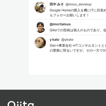
田中 みそ
@
miso_develop
Google Homeの購入を機にI
もフォローお願いします！
@
moritalous
Qiitaでの投稿は個人のものであり
y kato
@
ykato
SIer→事業会社→ITコンサルタント
の業務に明るいですが、その一方でO