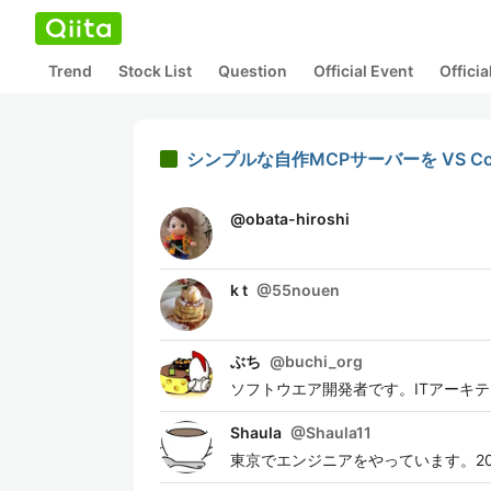
Trend
Stock List
Question
Official Event
Offici
シンプルな自作MCPサーバーを VS Code に
@
obata-hiroshi
k t
@
55nouen
ぶち
@
buchi_org
ソフトウエア開発者です。ITアーキ
Shaula
@
Shaula11
東京でエンジニアをやっています。2