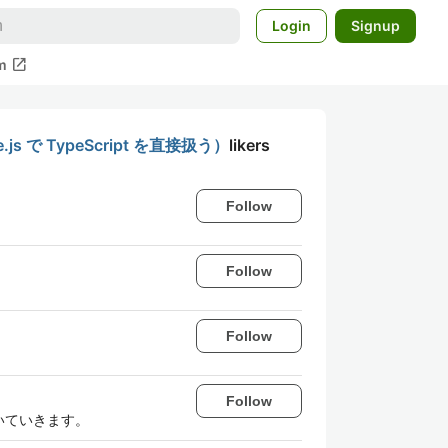
Login
Signup
open_in_new
m
js で TypeScript を直接扱う）
likers
Follow
Follow
Follow
Follow
いていきます。