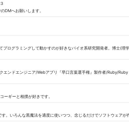
23
erのDMへお願いします。
作ってプログラミングして動かすのが好きなバイオ系研究開発者。博士(理
。
ンドエンジニア/Webアプリ『早口言葉選手権』製作者/Ruby/Ruby on Rails
コーギーと相撲が好きです。
エンジニアです。いろんな黒魔法を適度に使いつつ、念じるだけでソフトウェア