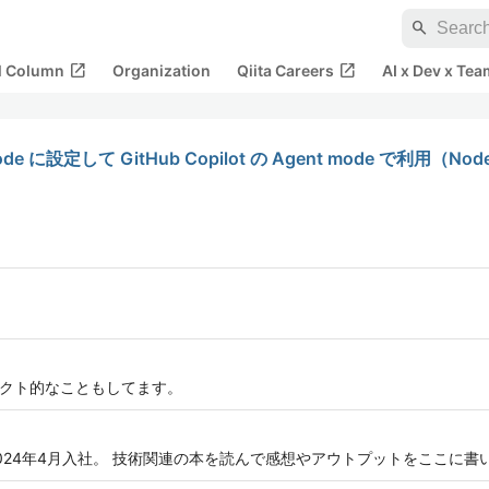
search
open_in_new
open_in_new
al Column
Organization
Qiita Careers
AI x Dev x Tea
設定して GitHub Copilot の Agent mode で利用（Node.
テクト的なこともしてます。
024年4月入社。 技術関連の本を読んで感想やアウトプットをここに書