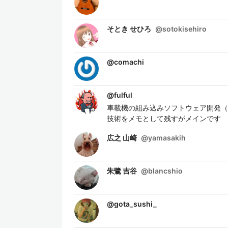
そとき せひろ
@
sotokisehiro
@
comachi
@
fulful
車載機の組み込みソフトウェア開発（7年）
技術をメモとして残すがメインです
広之 山崎
@
yamasakih
朱鷺 吉谷
@
blancshio
@
gota_sushi_