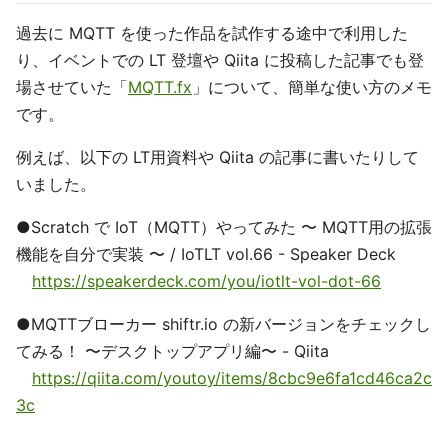
過去に MQTT を使った作品を試作する途中で利用した
り、イベントでの LT 登壇や Qiita に投稿した記事でも登
場させていた「
MQTT.fx
」について、簡単な使い方のメモ
です。
例えば、以下の LT用資料や Qiita の記事に書いたりして
いました。
●Scratch で IoT（MQTT）やってみた 〜 MQTT用の拡張
機能を自分で実装 〜 / IoTLT vol.66 - Speaker Deck
https://speakerdeck.com/you/iotlt-vol-dot-66
●MQTTブローカー shiftr.io の新バージョンをチェックし
てみる！ 〜デスクトップアプリ編〜 - Qiita
https://qiita.com/youtoy/items/8cbc9e6fa1cd46ca2c
3c