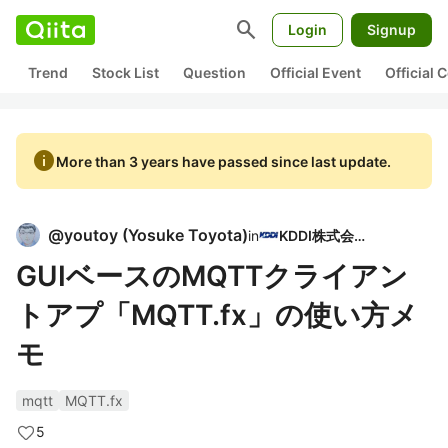
search
Login
Signup
Trend
Stock List
Question
Official Event
Official
info
More than 3 years have passed since last update.
@
youtoy
(
Yosuke Toyota
)
in
KDDI株式会社
GUIベースのMQTTクライアン
トアプ「MQTT.fx」の使い方メ
モ
mqtt
MQTT.fx
5