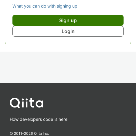
What you can do with signing up
Sign up
Login
How developers code is here.
© 2011-
2026
Qiita Inc.