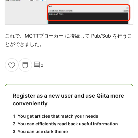
これで、MQTTブローカー に接続して Pub/Sub を行うこ
とができました。
comment
0
Register as a new user and use Qiita more
conveniently
You get articles that match your needs
You can efficiently read back useful information
You can use dark theme