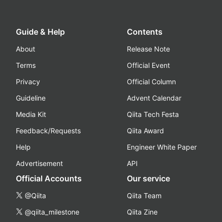
Guide & Help
Contents
About
Release Note
Terms
Official Event
Privacy
Official Column
Guideline
Advent Calendar
Media Kit
Qiita Tech Festa
Feedback/Requests
Qiita Award
Help
Engineer White Paper
Advertisement
API
Official Accounts
Our service
@Qiita
Qiita Team
@qiita_milestone
Qiita Zine