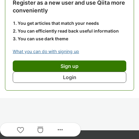
Register as a new user and use Qiita more
conveniently
You get articles that match your needs
You can efficiently read back useful information
You can use dark theme
What you can do with signing up
Sign up
Login
more_horiz