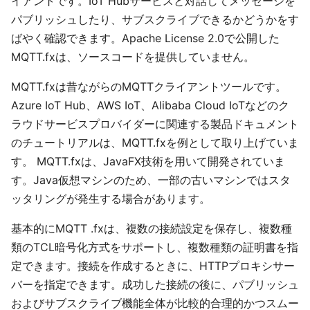
イアントです。IoT Hubサービスと対話してメッセージを
パブリッシュしたり、サブスクライブできるかどうかをす
ばやく確認できます。Apache License 2.0で公開した
MQTT.fxは、ソースコードを提供していません。
MQTT.fxは昔ながらのMQTTクライアントツールです。
Azure IoT Hub、AWS IoT、Alibaba Cloud IoTなどのク
ラウドサービスプロバイダーに関連する製品ドキュメント
のチュートリアルは、MQTT.fxを例として取り上げていま
す。 MQTT.fxは、JavaFX技術を用いて開発されていま
す。Java仮想マシンのため、一部の古いマシンではスタ
ッタリングが発生する場合があります。
基本的にMQTT .fxは、複数の接続設定を保存し、複数種
類のTCL暗号化方式をサポートし、複数種類の証明書を指
定できます。接続を作成するときに、HTTPプロキシサー
バーを指定できます。成功した接続の後に、パブリッシュ
およびサブスクライブ機能全体が比較的合理的かつスムー