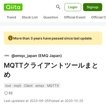
search
Login
Signup
Trend
Stock List
Question
Official Event
Official
info
More than 3 years have passed since last update.
@
emqx_japan
(
EMQ Japan
)
MQTTクライアントツールまと
め
tool
mqtt
Client
emqx
MQTTX
32
Last updated at
2023-06-25
Posted at
2020-10-25