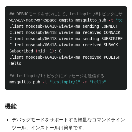
## DEBUGモードをオンにして、testtopic /#トピックにサ
wivwiv-mac:workspace emqtt
$ 
mosquitto_sub 
-t
"testto
Client mosqsub/66418-wivwiv-ma sending CONNECT

Client mosqsub/66418-wivwiv-ma received CONNACK

Client mosqsub/66418-wivwiv-ma sending SUBSCRIBE 
(
Mi
Client mosqsub/66418-wivwiv-ma received SUBACK

Subscribed 
(
mid: 1
)
: 0

Client mosqsub/66418-wivwiv-ma received PUBLISH 
(
d0,
Hello

## testtopic/1トピックにメッセージを送信する
mosquitto_pub 
-t
"testtopic/1"
-m
"Hello"
機能
デバッグモードをサポートする軽量なコマンドライン
ツール、インストールは簡単です。