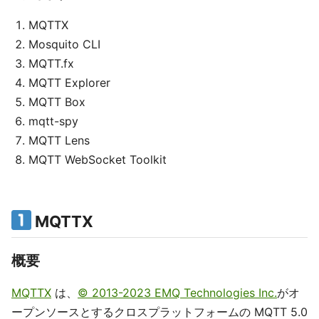
MQTTX
Mosquito CLI
MQTT.fx
MQTT Explorer
MQTT Box
mqtt-spy
MQTT Lens
MQTT WebSocket Toolkit
MQTTX
概要
MQTTX
は、
© 2013-2023 EMQ Technologies Inc.
がオ
ープンソースとするクロスプラットフォームの MQTT 5.0