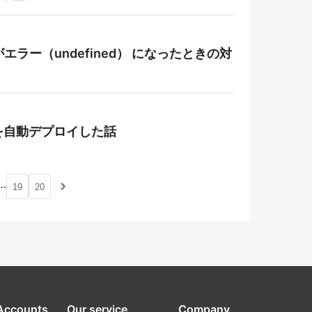
d がエラー（undefined） になったときの対
 EC2 を自動デプロイした話
…
navigate_next
19
20
 Accounts
Our service
Company