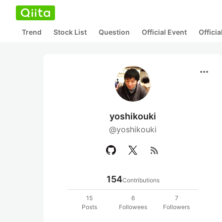
Trend
Stock List
Question
Official Event
Offici
more_horiz
yoshikouki
@yoshikouki
rss_feed
154
Contributions
15
6
7
Posts
Followees
Followers