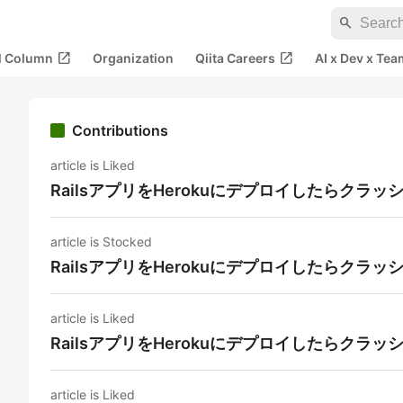
search
open_in_new
open_in_new
al Column
Organization
Qiita Careers
AI x Dev x Tea
Contributions
article is Liked
RailsアプリをHerokuにデプロイしたらクラ
article is Stocked
RailsアプリをHerokuにデプロイしたらクラ
article is Liked
RailsアプリをHerokuにデプロイしたらクラ
article is Liked