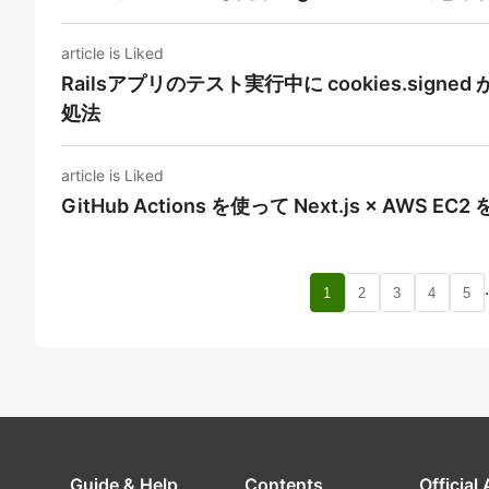
article is Liked
Railsアプリのテスト実行中に cookies.signe
処法
article is Liked
GitHub Actions を使って Next.js × AWS
1
2
3
4
5
Guide & Help
Contents
Official