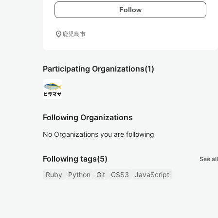
Follow
location_on
鹿児島市
Participating Organizations
(1)
Following Organizations
No Organizations you are following
Following tags
(5)
See all
Ruby
Python
Git
CSS3
JavaScript