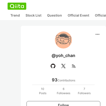
Trend
Stock List
Question
Official Event
Offici
more_horiz
@yoh_chan
rss_feed
93
Contributions
10
6
7
Posts
Followees
Followers
Follow