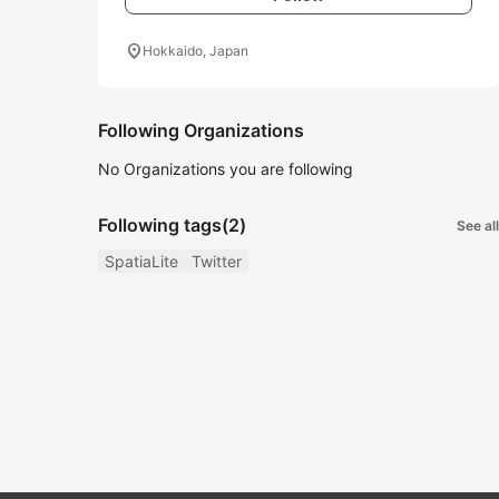
location_on
Hokkaido, Japan
Following Organizations
No Organizations you are following
Following tags
(2)
See all
SpatiaLite
Twitter