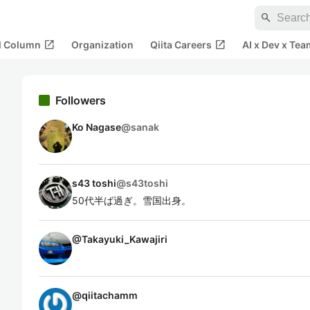
search
open_in_new
open_in_new
al Column
Organization
Qiita Careers
AI x Dev x Tea
Followers
Ko Nagase
@
sanak
s43 toshi
@
s43toshi
50代半ば過ぎ。雪国出身。
@
Takayuki_Kawajiri
@
qiitachamm