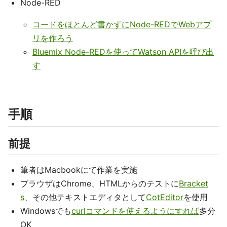
Node-RED
コードをほとんど書かずにNode-REDでWebアプ
リを作ろう
Bluemix Node-REDを使ってWatson APIを呼び出
す
手順
前提
筆者はMacbookにて作業を実施
ブラウザはChrome、HTMLからのテストに
Bracket
s
、その他テキストエディタとして
CotEditor
を使用
Windowsでも
curlコマンドを使えるようにすれば
多分
OK