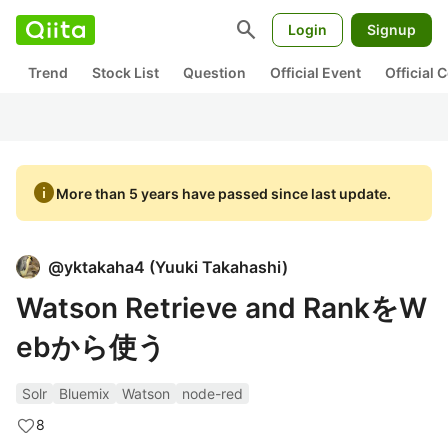
search
Login
Signup
Trend
Stock List
Question
Official Event
Official
info
More than 5 years have passed since last update.
@
yktakaha4
(
Yuuki Takahashi
)
Watson Retrieve and RankをW
ebから使う
Solr
Bluemix
Watson
node-red
8