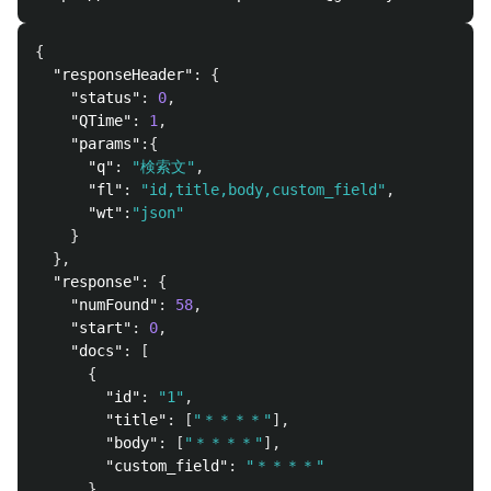
{
"responseHeader"
:
{
"status"
:
0
,
"QTime"
:
1
,
"params"
:{
"q"
:
"検索文"
,
"fl"
:
"id,title,body,custom_field"
,
"wt"
:
"json"
}
},
"response"
:
{
"numFound"
:
58
,
"start"
:
0
,
"docs"
:
[
{
"id"
:
"1"
,
"title"
:
[
"＊＊＊＊"
],
"body"
:
[
"＊＊＊＊"
],
"custom_field"
:
"＊＊＊＊"
},