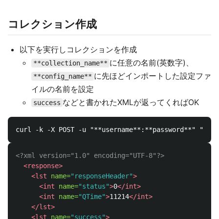
コレクション作成
以下を実行しコレクションを作成
に任意の名前(英数字)、
**collection_name**
に先ほどインポートした設定ファ
**config_name**
イルの名前を設定
などと書かれたXMLが返ってくればOK
success
<?xml version="1.0" encoding="UTF-8"?>
<response>
<lst
name=
"responseHeader"
>
<int
name=
"status"
>
0
</int>
<int
name=
"QTime"
>
11214
</int>
</lst>
<lst
name=
"success"
>