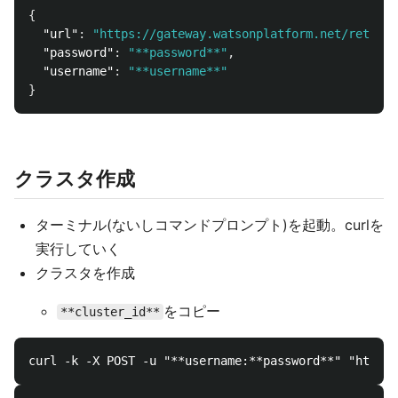
{
"url"
:
"https://gateway.watsonplatform.net/retriev
"password"
:
"**password**"
,
"username"
:
"**username**"
}
クラスタ作成
ターミナル(ないしコマンドプロンプト)を起動。curlを
実行していく
クラスタを作成
をコピー
**cluster_id**