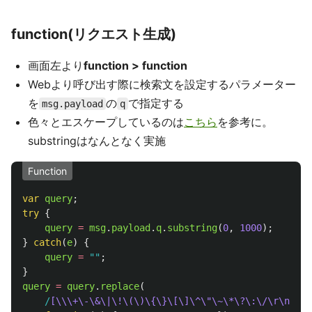
function(リクエスト生成)
画面左より
function > function
Webより呼び出す際に検索文を設定するパラメーター
を
の
で指定する
msg.payload
q
色々とエスケープしているのは
こちら
を参考に。
substringはなんとなく実施
Function
var
query
;
try
{
query
=
msg
.
payload
.
q
.
substring
(
0
,
1000
);
}
catch
(
e
)
{
query
=
""
;
}
query
=
query
.
replace
(
/
[\\\+\-\&\|\!\(\)\{\}\[\]\^\"\~\*\?\:\/\r\n\t\u