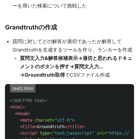
ーを用いた検索について挑戦した
Grandtruthの作成
質問に対してどの解答が適切であったか解答して
Grandtruthを生成するツールを作り、ランカーを作成
質問文入力&解答候補表示→適切と思われるドキュ
メントのボタンを押す→質問文入力…
→Groundtruth取得
でCSVファイル作成
test2.html
<!DOCTYPE html>
<html>
<head>
<meta
charset=
"utf-8"
>
<title>
Groundtruth
</title>
<script 
type=
"text/javascript"
src=
"https://cod