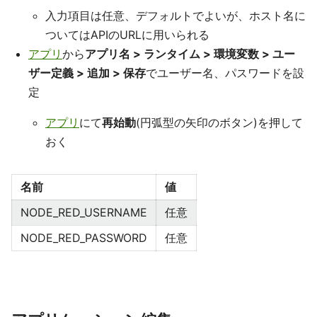
入力項目は任意、デフォルトでよいが、ホスト名に
ついてはAPIのURLに用いられる
アプリ
から
アプリ名 > ランタイム > 環境変数 > ユー
ザー定義 > 追加 > 保存
でユーザー名、パスワードを設
定
アプリ
にて
再始動
(円弧型の矢印のボタン)を押して
おく
名前
値
NODE_RED_USERNAME
任意
NODE_RED_PASSWORD
任意