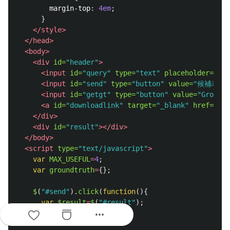
margin-top
:
4em
;
}
</style>
</head>
<body>
<div
id=
"header"
>
<input
id=
"query"
type=
"text"
placeholder=
"質
<input
id=
"send"
type=
"button"
value=
"候補表示"
<input
id=
"getgt"
type=
"button"
value=
"Ground
<a
id=
"downloadlink"
target=
"_blank"
href=
"#"
>
</div>
<div
id=
"result"
></div>
</body>
<script 
type=
"text/javascript"
>
var
MAX_USEFUL
=
4
;
var
groundtruth
=
{};
$
(
"
#send
"
).
click
(
function
(){
var
$result
=
$
(
"
#result
"
);
more_horiz
$result
.
empty
();