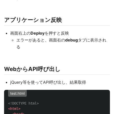
アプリケーション反映
画面右上の
Deploy
を押すと反映
エラーがあると、画面右の
debug
タブに表示され
る
WebからAPI呼び出し
jQuery等を使ってAPI呼び出し、結果取得
test.html
<!DOCTYPE html>
<html>