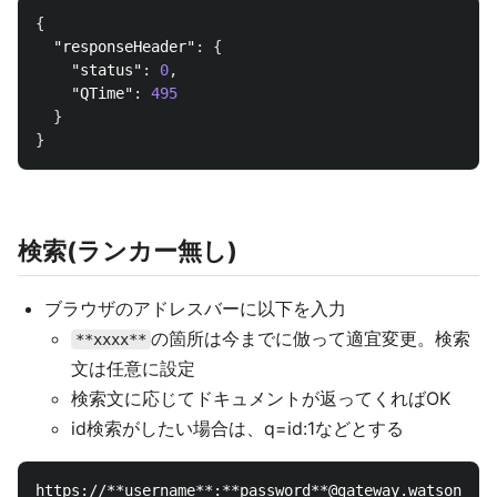
{
"responseHeader"
:
{
"status"
:
0
,
"QTime"
:
495
}
}
検索(ランカー無し)
ブラウザのアドレスバーに以下を入力
の箇所は今までに倣って適宜変更。検索
**xxxx**
文は任意に設定
検索文に応じてドキュメントが返ってくればOK
id検索がしたい場合は、q=id:1などとする