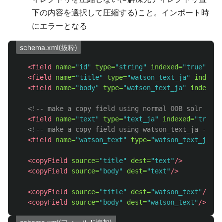
下の内容を選択して圧縮する)こと。インポート時
にエラーとなる
schema.xml(抜粋)
<field
name=
"id"
type=
"string"
indexed=
"true"
sto
<field
name=
"title"
type=
"watson_text_ja"
indexed
<field
name=
"body"
type=
"watson_text_ja"
indexed=
<!-- make a copy field using normal OOB solr text
<field
name=
"text"
type=
"text_ja"
indexed=
"true"
<!-- make a copy field using watson_text_ja -->
<field
name=
"watson_text"
type=
"watson_text_ja"
i
<copyField
source=
"title"
dest=
"text"
/>
<copyField
source=
"body"
dest=
"text"
/>
<copyField
source=
"title"
dest=
"watson_text"
/>
<copyField
source=
"body"
dest=
"watson_text"
/>