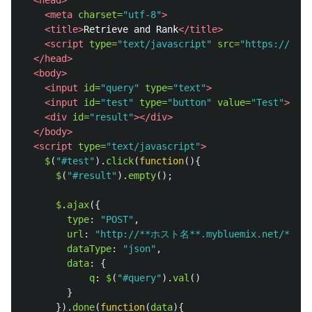
<head>
<meta
charset=
"utf-8"
>
<title>
Retrieve and Rank
</title>
<script 
type=
"text/javascript"
src=
"https://cod
</head>
<body>
<input
id=
"query"
type=
"text"
>
<input
id=
"test"
type=
"button"
value=
"Test"
>
<div
id=
"result"
></div>
</body>
<script 
type=
"text/javascript"
>
$
(
"
#test
"
).
click
(
function
(){
$
(
"
#result
"
).
empty
();
$
.
ajax
({
type
:
"
POST
"
,
url
:
"
http://**ホスト名**.mybluemix.net/**pat
dataType
:
"
json
"
,
data
:
{
q
:
$
(
"
#query
"
).
val
()
}
}).
done
(
function
(
data
){