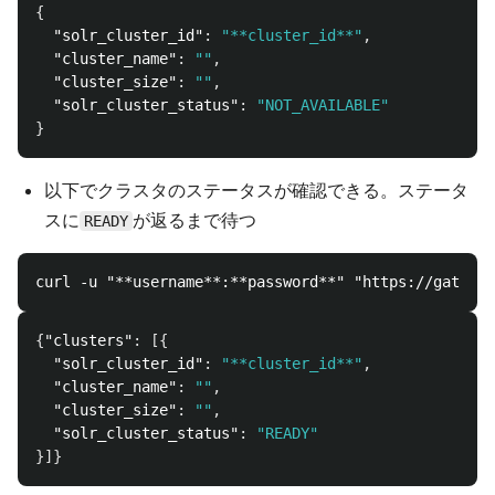
{
"solr_cluster_id"
:
"**cluster_id**"
,
"cluster_name"
:
""
,
"cluster_size"
:
""
,
"solr_cluster_status"
:
"NOT_AVAILABLE"
}
以下でクラスタのステータスが確認できる。ステータ
スに
が返るまで待つ
READY
{
"clusters"
:
[{
"solr_cluster_id"
:
"**cluster_id**"
,
"cluster_name"
:
""
,
"cluster_size"
:
""
,
"solr_cluster_status"
:
"READY"
}]}