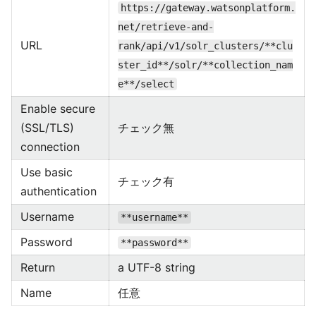
https://gateway.watsonplatform.
net/retrieve-and-
URL
rank/api/v1/solr_clusters/**clu
ster_id**/solr/**collection_nam
e**/select
Enable secure
(SSL/TLS)
チェック無
connection
Use basic
チェック有
authentication
Username
**username**
Password
**password**
Return
a UTF-8 string
Name
任意