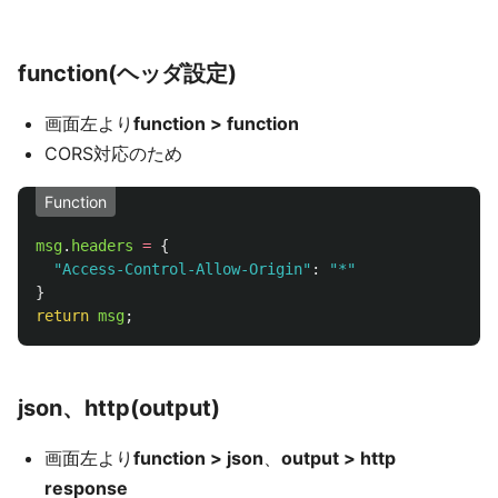
function(ヘッダ設定)
画面左より
function > function
CORS対応のため
Function
msg
.
headers
=
{
"
Access-Control-Allow-Origin
"
:
"
*
"
}
return
msg
;
json、http(output)
画面左より
function > json
、
output > http
response