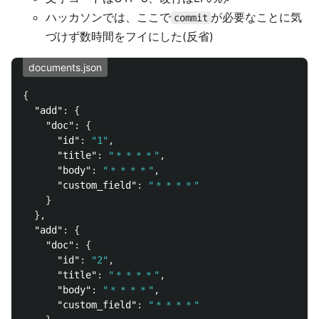
ハッカソンでは、ここで
が必要なことに気
commit
づけず数時間をフイにした(反省)
documents.json
{
"add"
:
{
"doc"
:
{
"id"
:
"1"
,
"title"
:
"＊＊＊＊"
,
"body"
:
"＊＊＊＊"
,
"custom_field"
:
"＊＊＊＊"
}
},
"add"
:
{
"doc"
:
{
"id"
:
"2"
,
"title"
:
"＊＊＊＊"
,
"body"
:
"＊＊＊＊"
,
"custom_field"
:
"＊＊＊＊"