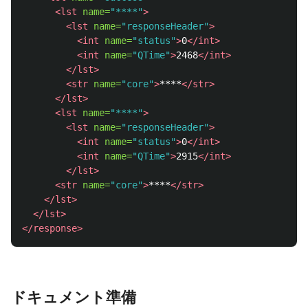
<lst
name=
"****"
>
<lst
name=
"responseHeader"
>
<int
name=
"status"
>
0
</int>
<int
name=
"QTime"
>
2468
</int>
</lst>
<str
name=
"core"
>
****
</str>
</lst>
<lst
name=
"****"
>
<lst
name=
"responseHeader"
>
<int
name=
"status"
>
0
</int>
<int
name=
"QTime"
>
2915
</int>
</lst>
<str
name=
"core"
>
****
</str>
</lst>
</lst>
</response>
ドキュメント準備