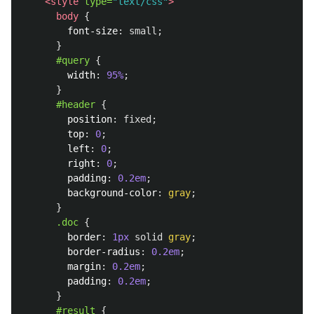
<style 
type=
"text/css"
>
body
{
font-size
:
small
;
}
#query
{
width
:
95%
;
}
#header
{
position
:
fixed
;
top
:
0
;
left
:
0
;
right
:
0
;
padding
:
0.2em
;
background-color
:
gray
;
}
.doc
{
border
:
1px
solid
gray
;
border-radius
:
0.2em
;
margin
:
0.2em
;
padding
:
0.2em
;
}
#result
{