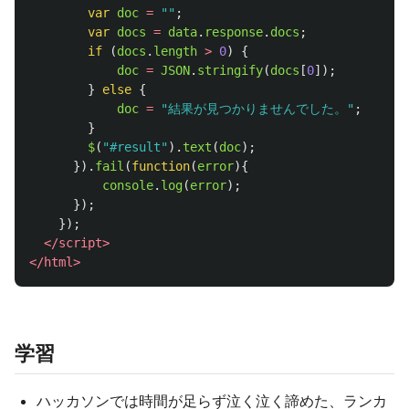
var
doc
=
""
;
var
docs
=
data
.
response
.
docs
;
if 
(
docs
.
length
>
0
)
{
doc
=
JSON
.
stringify
(
docs
[
0
]);
}
else
{
doc
=
"
結果が見つかりませんでした。
"
;
}
$
(
"
#result
"
).
text
(
doc
);
}).
fail
(
function
(
error
){
console
.
log
(
error
);
});
});
</script>
</html>
学習
ハッカソンでは時間が足らず泣く泣く諦めた、ランカ