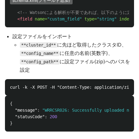
schema.xml(フィールド追加)
<!-- Watsonによる解析が不要であれば、以下のように定義
<field
name=
"custom_field"
type=
"string"
indexed=
設定ファイルをインポート
に先ほど取得したクラスタID、
**cluster_id**
に任意の名前(英数字)、
**config_name**
に設定ファイル(zip)へのパスを
**config_path**
設定
{
"message"
:
"WRRCSR026: Successfully uploaded named
"statusCode"
:
200
}