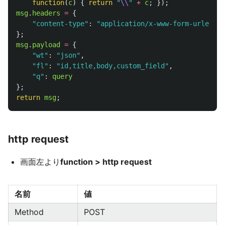
function
(
c
)
{
return
"
\\
"
+
c
;
});
msg
.
headers
=
{
"
content-type
"
:
"
application/x-www-form-urlencod
};
msg
.
payload
=
{
"
wt
"
:
"
json
"
,
"
fl
"
:
"
id,title,body,custom_field
"
,
"
q
"
:
query
};
return
msg
;
http request
画面左より
function > http request
名前
値
Method
POST