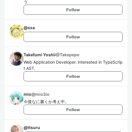
う
Follow
@
sxa
Follow
Takefumi Yoshii
@
Takepepe
Web Application Developer. interested in TypeScrip
t AST.
Follow
mio
@
mio3io
今後なに書くか考え中。
Follow
@
ttsuru