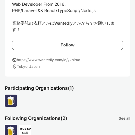
Web Developer From 2016.

PHP/Laravel && React/TypeScript/Node.js

業務委託の依頼とかはWantedlyとかからでお願いしま
す！
Follow
public
https://www.wantedly.com/id/ykhirao
location_on
Tokyo, Japan
Participating Organizations
(1)
Following Organizations
(2)
See all