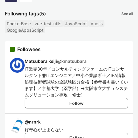
Following tags
(5)
See all
PocketBase
vue-test-utils
JavaScript
Vue.js
GoogleAppsScript
Followees
Matsubara Keiji
@
kmatsubara
IT業界30年／コンサルティングファームのITコンサ
ルタント兼ITエンジニア／中小企業診断士／IPA情報
処理技術者試験の全試験区分合格【参考書も書いてい
ます】／京都大学（薬学部）→大阪市立大学（システ
ムソリューション専攻・修士）
Follow
@
nrnrk
好奇心が止まらない
Follow