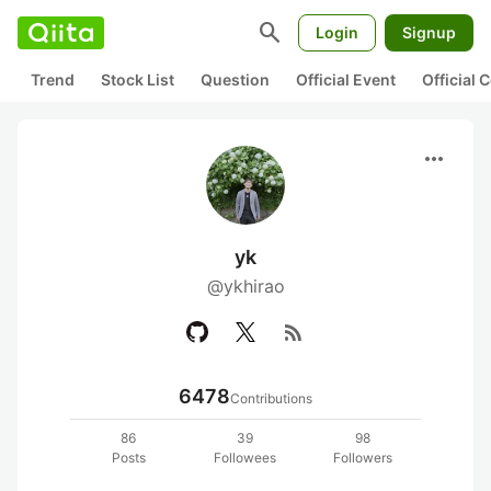
search
Login
Signup
Trend
Stock List
Question
Official Event
Official
more_horiz
yk
@ykhirao
rss_feed
6478
Contributions
86
39
98
Posts
Followees
Followers