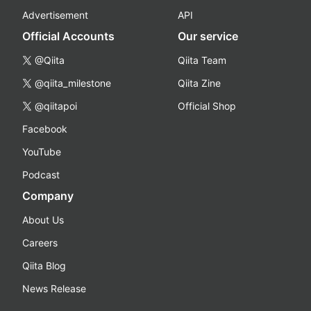
Advertisement
API
Official Accounts
Our service
@Qiita
Qiita Team
@qiita_milestone
Qiita Zine
@qiitapoi
Official Shop
Facebook
YouTube
Podcast
Company
About Us
Careers
Qiita Blog
News Release