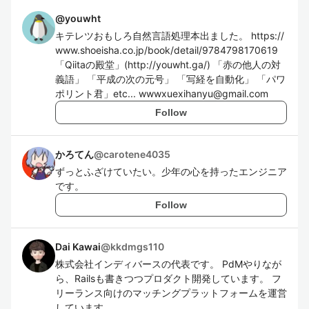
@
youwht
キテレツおもしろ自然言語処理本出ました。 https://
www.shoeisha.co.jp/book/detail/9784798170619
「Qiitaの殿堂」(http://youwht.ga/) 「赤の他人の対
義語」 「平成の次の元号」 「写経を自動化」 「パワ
ポリント君」etc... wwwxuexihanyu@gmail.com
Follow
かろてん
@
carotene4035
ずっとふざけていたい。少年の心を持ったエンジニア
です。
Follow
Dai Kawai
@
kkdmgs110
株式会社インディバースの代表です。 PdMやりなが
ら、Railsも書きつつプロダクト開発しています。 フ
リーランス向けのマッチングプラットフォームを運営
しています。