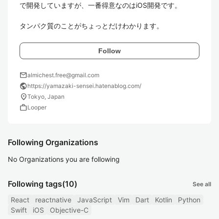
で開発していますが、一番得意なのはiOS開発です。

タンパク質のことがちょっとだけわかります。
Follow
mail
almichest.free@gmail.com
public
https://yamazaki-sensei.hatenablog.com/
location_on
Tokyo, Japan
work
Looper
Following Organizations
No Organizations you are following
Following tags
(10)
See all
React
reactnative
JavaScript
Vim
Dart
Kotlin
Python
Swift
iOS
Objective-C