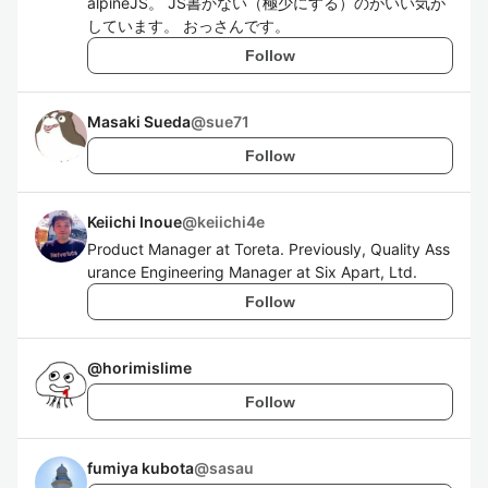
alpineJS。 JS書かない（極少にする）のがいい気が
しています。 おっさんです。
Follow
Masaki Sueda
@
sue71
Follow
Keiichi Inoue
@
keiichi4e
Product Manager at Toreta. Previously, Quality Ass
urance Engineering Manager at Six Apart, Ltd.
Follow
@
horimislime
Follow
fumiya kubota
@
sasau