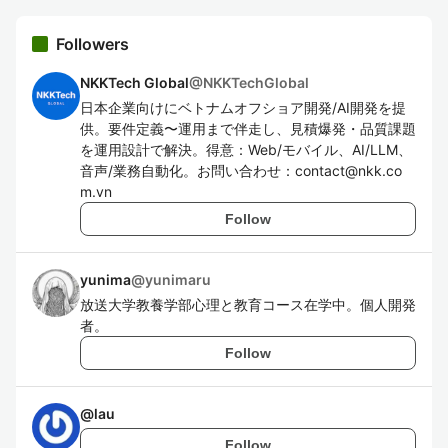
Followers
NKKTech Global
@
NKKTechGlobal
日本企業向けにベトナムオフショア開発/AI開発を提
供。要件定義〜運用まで伴走し、見積爆発・品質課題
を運用設計で解決。得意：Web/モバイル、AI/LLM、
音声/業務自動化。お問い合わせ：contact@nkk.co
m.vn
Follow
yunima
@
yunimaru
放送大学教養学部心理と教育コース在学中。個人開発
者。
Follow
@
lau
Follow