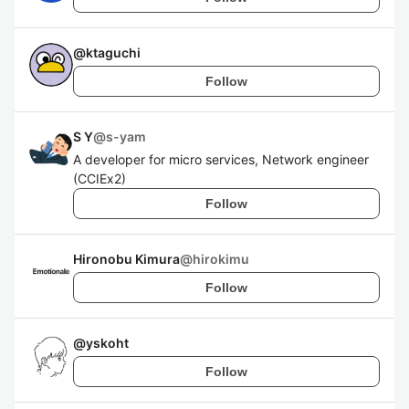
@
ktaguchi
Follow
S Y
@
s-yam
A developer for micro services, Network engineer
(CCIEx2)
Follow
Hironobu Kimura
@
hirokimu
Follow
@
yskoht
Follow