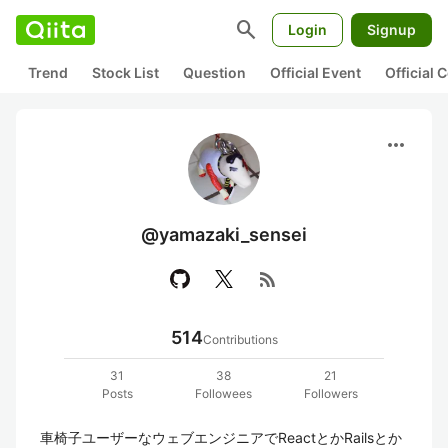
search
Login
Signup
Trend
Stock List
Question
Official Event
Official
more_horiz
@yamazaki_sensei
rss_feed
514
Contributions
31
38
21
Posts
Followees
Followers
車椅子ユーザーなウェブエンジニアでReactとかRailsとか