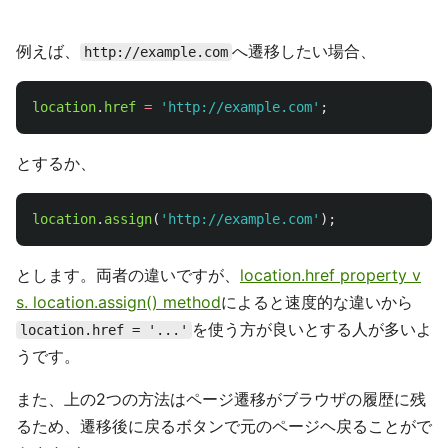
例えば、
へ遷移したい場合、
http://example.com
location
.
href
=
'
http://example.com
'
;
とするか、
location
.
assign
(
'
http://example.com
'
);
とします。両者の違いですが、
location.href property v
s. location.assign() method
によると速度的な違いから
を使う方が良いとする人が多いよ
location.href = '...'
うです。
また、上の2つの方法はページ遷移がブラウザの履歴に残
るため、遷移後に戻るボタンで元のページヘ戻ることがで