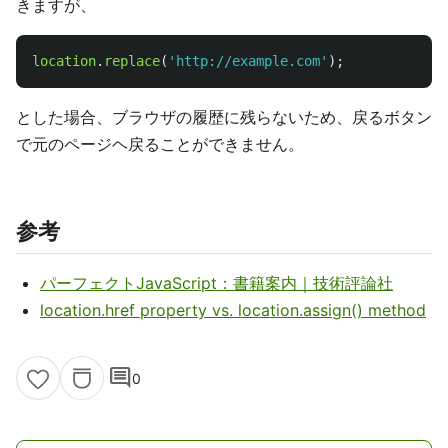
きますが、
location
.
replace
(
'
http://example.com
'
);
とした場合、ブラウザの履歴に残らないため、戻るボタン
で元のページヘ戻ることができません。
参考
パーフェクトJavaScript：書籍案内｜技術評論社
location.href property vs. location.assign() method
comment
0