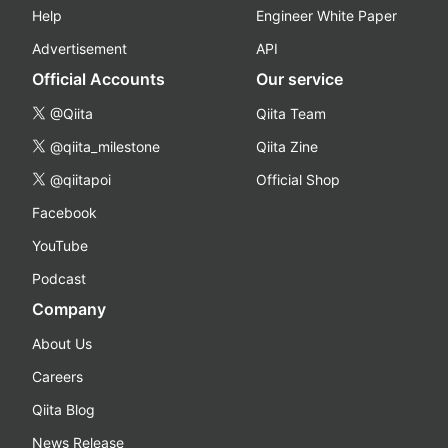
Help
Engineer White Paper
Advertisement
API
Official Accounts
Our service
@Qiita
Qiita Team
@qiita_milestone
Qiita Zine
@qiitapoi
Official Shop
Facebook
YouTube
Podcast
Company
About Us
Careers
Qiita Blog
News Release