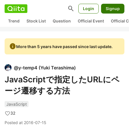
search
Login
Signup
Trend
Stock List
Question
Official Event
Official
info
More than 5 years have passed since last update.
@
y-temp4
(
Yuki Terashima
)
JavaScriptで指定したURLにペ
ージ遷移する方法
JavaScript
32
Posted at
2016-07-15