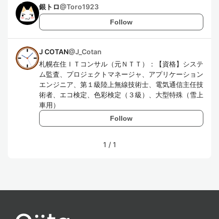
銀トロ
@
Toro1923
Follow
J COTAN
@
J_Cotan
札幌在住ＩＴコンサル（元ＮＴＴ）：【資格】システ
ム監査、プロジェクトマネージャ、アプリケーション
エンジニア、第１級陸上無線技術士、電気通信主任技
術者、エコ検定、色彩検定（３級）、大型特殊（雪上
車用）
Follow
1
/
1