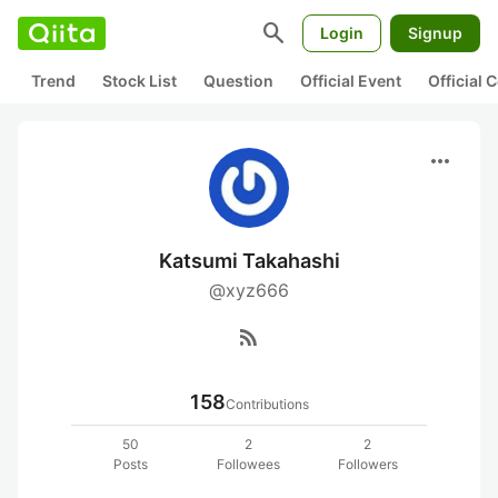
search
Login
Signup
Trend
Stock List
Question
Official Event
Official
more_horiz
Katsumi Takahashi
@xyz666
rss_feed
158
Contributions
50
2
2
Posts
Followees
Followers