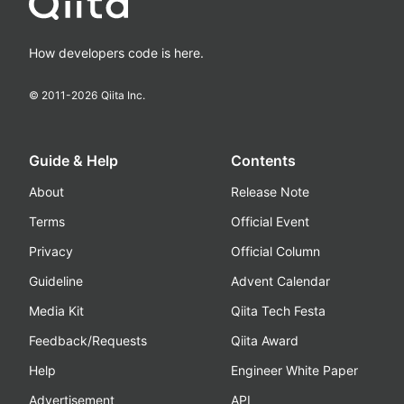
How developers code is here.
© 2011-
2026
Qiita Inc.
Guide & Help
Contents
About
Release Note
Terms
Official Event
Privacy
Official Column
Guideline
Advent Calendar
Media Kit
Qiita Tech Festa
Feedback/Requests
Qiita Award
Help
Engineer White Paper
Advertisement
API