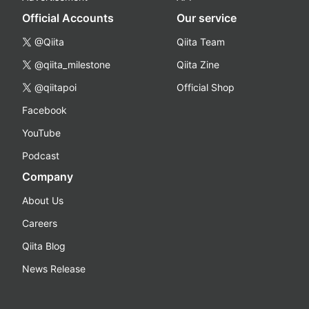
Official Accounts
Our service
@Qiita
Qiita Team
@qiita_milestone
Qiita Zine
@qiitapoi
Official Shop
Facebook
YouTube
Podcast
Company
About Us
Careers
Qiita Blog
News Release