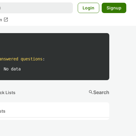
Login
Signup
open_in_new
m
answered questions
:
No data
search
Search
ck Lists
sts