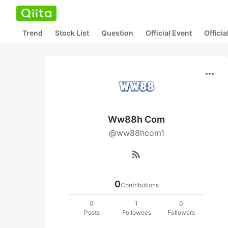
Trend
Stock List
Question
Official Event
Offici
more_horiz
Ww88h Com
@ww88hcom1
rss_feed
0
Contributions
0
1
0
Posts
Followees
Followers