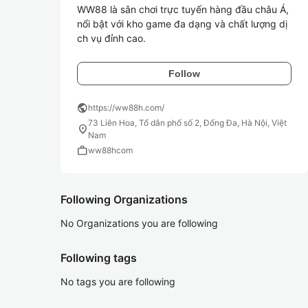
WW88 là sân chơi trực tuyến hàng đầu châu Á, 
nổi bật với kho game đa dạng và chất lượng dị
ch vụ đỉnh cao.
Follow
public
https://ww88h.com/
73 Liên Hoa, Tổ dân phố số 2, Đống Đa, Hà Nội, Việt
location_on
Nam
work
ww88hcom
Following Organizations
No Organizations you are following
Following tags
No tags you are following