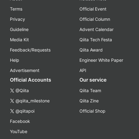
Terms
Official Event
Privacy
Official Column
Guideline
Advent Calendar
Media Kit
Qiita Tech Festa
Feedback/Requests
Qiita Award
Help
Engineer White Paper
Advertisement
API
Official Accounts
Our service
@Qiita
Qiita Team
@qiita_milestone
Qiita Zine
@qiitapoi
Official Shop
Facebook
YouTube