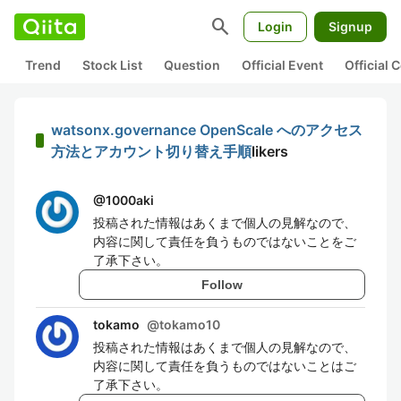
search
Login
Signup
Trend
Stock List
Question
Official Event
Official
watsonx.governance OpenScale へのアクセス
方法とアカウント切り替え手順
likers
@
1000aki
投稿された情報はあくまで個人の見解なので、
内容に関して責任を負うものではないことをご
了承下さい。
Follow
tokamo
@
tokamo10
投稿された情報はあくまで個人の見解なので、
内容に関して責任を負うものではないことはご
了承下さい。