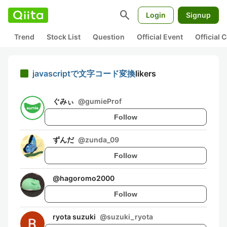
search
Login
Signup
Trend
Stock List
Question
Official Event
Official
javascriptで文字コード変換
likers
ぐみぃ
@
gumieProf
Follow
ずんだ
@
zunda_09
Follow
@
hagoromo2000
Follow
ryota suzuki
@
suzuki_ryota