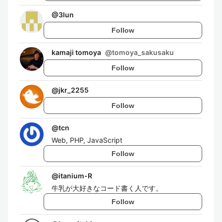
@
3lun
Follow
kamaji tomoya
@
tomoya_sakusaku
Follow
@
jkr_2255
Follow
@
tcn
Web, PHP, JavaScript
Follow
@
itanium-R
牛乳が大好きなコード書く人です。
Follow