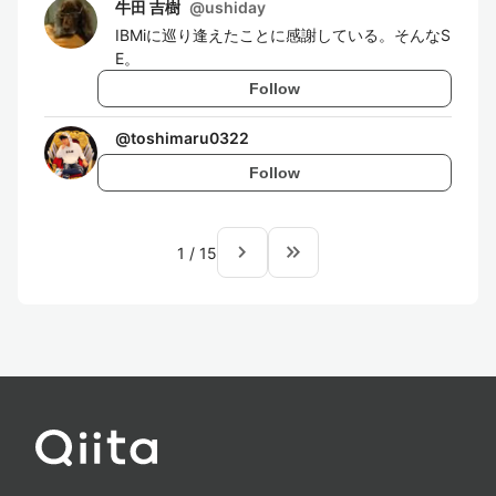
牛田 吉樹
@
ushiday
IBMiに巡り逢えたことに感謝している。そんなS
E。
Follow
@
toshimaru0322
Follow
navigate_next
keyboard_double_arrow_right
1
/
15