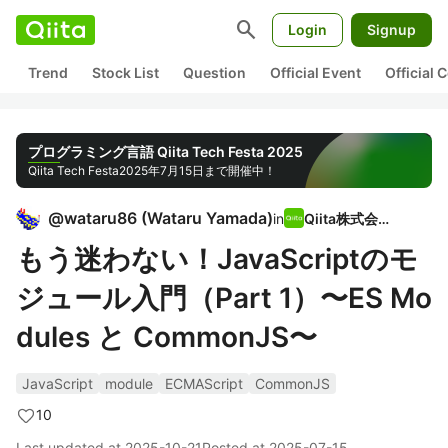
search
Login
Signup
Trend
Stock List
Question
Official Event
Official
プログラミング言語 Qiita Tech Festa 2025
Qiita Tech Festa
2025年7月15日まで開催中！
@
wataru86
(
Wataru Yamada
)
in
Qiita株式会社
もう迷わない！JavaScriptのモ
ジュール入門（Part 1）〜ES Mo
dules と CommonJS〜
JavaScript
module
ECMAScript
CommonJS
10
Last updated at
2025-10-21
Posted at
2025-07-15