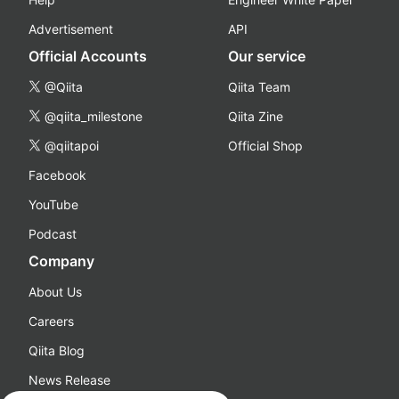
Advertisement
API
Official Accounts
Our service
@Qiita
Qiita Team
@qiita_milestone
Qiita Zine
@qiitapoi
Official Shop
Facebook
YouTube
Podcast
Company
About Us
Careers
Qiita Blog
News Release