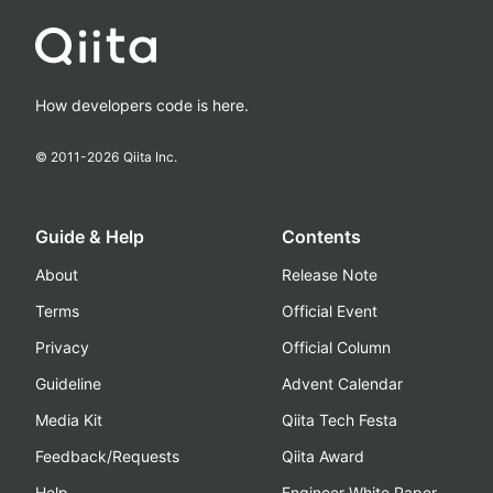
How developers code is here.
© 2011-
2026
Qiita Inc.
Guide & Help
Contents
About
Release Note
Terms
Official Event
Privacy
Official Column
Guideline
Advent Calendar
Media Kit
Qiita Tech Festa
Feedback/Requests
Qiita Award
Help
Engineer White Paper