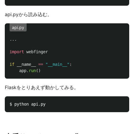
api.pyから読み込む。
api.py
...
import
webfinger
if
__name__
==
"
__main__
"
:
app
.
run
()
Flaskをとりあえず動かしてみる。