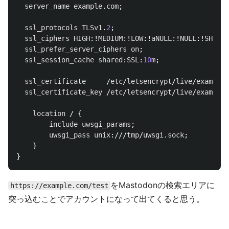
server_name
example
.
com
;

ssl_protocols
TLSv1
.
2
;

ssl_ciphers
HIGH
:!
MEDIUM
:!
LOW
:!
aNULL
:!
NULL
:!
SHA
;

ssl_prefer_server_ciphers
on
;

ssl_session_cache
shared
:
SSL
:
10
m
;

ssl_certificate
     /
etc
/
letsencrypt
/
live
/
example
.
ssl_certificate_key
 /
etc
/
letsencrypt
/
live
/
example
.
location
 / {

include
uwsgi_params
;

uwsgi_pass
unix
:///
tmp
/
uwsgi
.
sock
;

    }

をMastodonの検索エリアに
https://example.com/test
突っ込むことでアカウントになって出てくると思う。