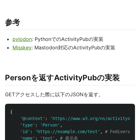
参考
pylodon
: PythonでのActivityPubの実装
Misskey
: Mastodon対応のActivityPubの実装
Personを返すActivityPubの実装
GETアクセスした際に以下のJSONを返す。
{
'
@context
'
:
'
https://www.w3.org/ns/activitystrea
'
type
'
:
'
Person
'
,
'
id
'
:
'
https://example.com/test
'
,
'
name
'
:
'
test
'
,