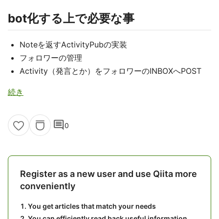
bot化する上で必要な事
Noteを返すActivityPubの実装
フォロワーの管理
Activity（発言とか）をフォロワーのINBOXへPOST
続き
comment
0
Register as a new user and use Qiita more
conveniently
You get articles that match your needs
You can efficiently read back useful information