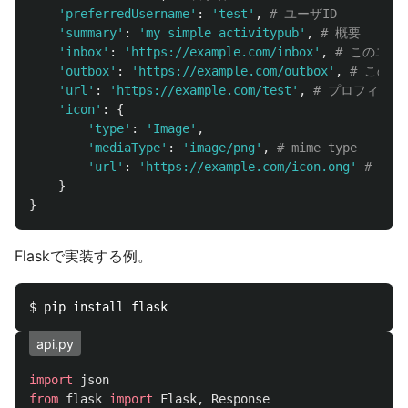
'
preferredUsername
'
:
'
test
'
,
'
summary
'
:
'
my simple activitypub
'
,
'
inbox
'
:
'
https://example.com/inbox
'
,
'
outbox
'
:
'
https://example.com/outbox
'
,
'
url
'
:
'
https://example.com/test
'
,
'
icon
'
:
{
'
type
'
:
'
Image
'
,
'
mediaType
'
:
'
image/png
'
,
'
url
'
:
'
https://example.com/icon.ong
'
}
}
Flaskで実装する例。
api.py
import
json
from
flask
import
Flask
,
Response