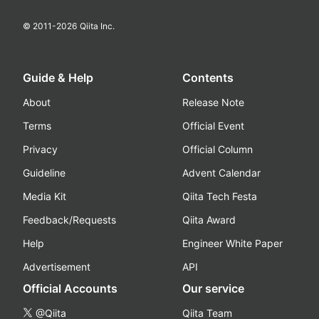
© 2011-
2026
Qiita Inc.
Guide & Help
Contents
About
Release Note
Terms
Official Event
Privacy
Official Column
Guideline
Advent Calendar
Media Kit
Qiita Tech Festa
Feedback/Requests
Qiita Award
Help
Engineer White Paper
Advertisement
API
Official Accounts
Our service
@Qiita
Qiita Team