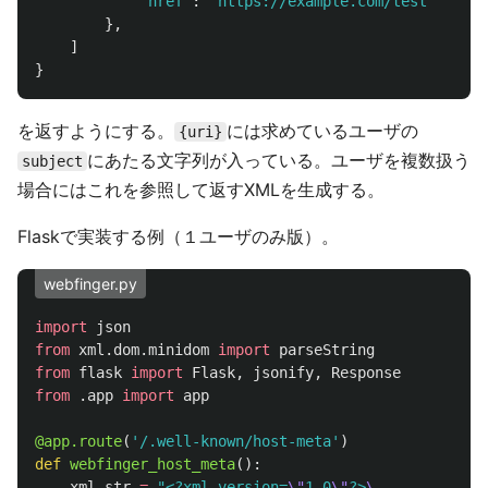
'
href
'
:
'
https://example.com/test
'
},
]
}
を返すようにする。
には求めているユーザの
{uri}
にあたる文字列が入っている。ユーザを複数扱う
subject
場合にはこれを参照して返すXMLを生成する。
Flaskで実装する例（１ユーザのみ版）。
webfinger.py
import
json
from
xml.dom.minidom
import
parseString
from
flask
import
Flask
,
jsonify
,
Response
from
.app
import
app
@app.route
(
'
/.well-known/host-meta
'
)
def
webfinger_host_meta
():
xml_str
=
"
<?xml version=
\"
1.0
\"
?>