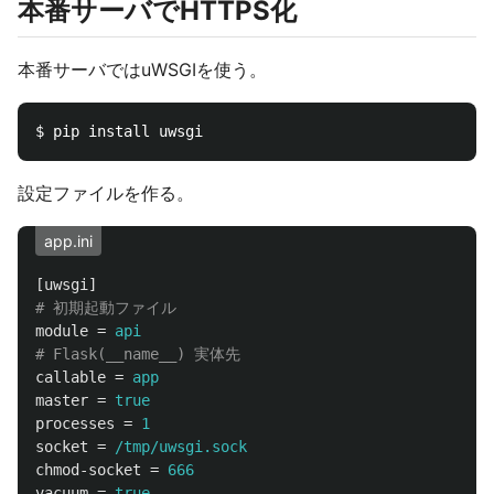
本番サーバでHTTPS化
本番サーバではuWSGIを使う。
設定ファイルを作る。
app.ini
[uwsgi]
module
=
api
callable
=
app
master
=
true
processes
=
1
socket
=
/tmp/uwsgi.sock
chmod-socket
=
666
vacuum
=
true