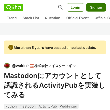
search
Login
Signup
Trend
Stock List
Question
Official Event
Official
info
More than 5 years have passed since last update.
@
wakin
in
株式会社マイスター・ギルド
Mastodonにアカウントとして
認識されるActivityPubを実装し
てみる
Python
mastodon
ActivityPub
WebFinger