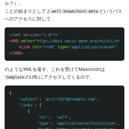
ル？）。
ことの始まりとして
というパス
/.well-known/host-meta
へのアクセスに対して
<?xml version="1.0"?>
<XRD
xmlns=
"http://docs.oasis-open.org/ns/xri/xrd-1.
<Link
rel=
"lrdd"
type=
"application/xrd+xml"
temp
</XRD>
のようなXMLを返す。これを受けてMasotodnは
のURLにアクセスしてくるので、
template
{
'
subject
'
:
'
acct:test@example.com
'
,
'
links
'
:
[
{
'
rel
'
:
'
self
'
,
'
type
'
:
'
application/activity+json
'
,