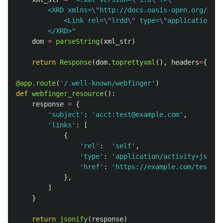
        <XRD xmlns=
\"
http://docs.oasis-open.org/ns/x
            <Link rel=
\"
lrdd
\"
 type=
\"
application/xr
        </XRD>
"
dom
=
parseString
(
xml_str
)
return
Response
(
dom
.
toprettyxml
(),
headers
=
{
'
Con
@app.route
(
'
/.well-known/webfinger
'
)
def
webfinger_resource
():
response
=
{
'
subject
'
:
'
acct:test@example.com
'
,
'
links
'
:
[
{
'
rel
'
:
'
self
'
,
'
type
'
:
'
application/activity+json
'
,
'
href
'
:
'
https://example.com/test
'
},
]
}
return
jsonify
(
response
)