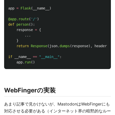
app
=
Flask
(
__name__
)
@app.route
(
'
/
'
)
def
person
():
response
=
{
...
}
return
Response
(
json
.
dumps
(
response
),
headers
=
{
'
if
__name__
==
"
__main__
"
:
app
.
run
()
WebFingerの実装
あまり記事で見かけないが、MastodonはWebFingerにも
対応させる必要がある（インターネット界の暗黙的なルー