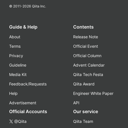
© 2011-
2026
Qiita Inc.
Guide & Help
Contents
About
Release Note
Terms
Official Event
Privacy
Official Column
Guideline
Advent Calendar
Media Kit
Qiita Tech Festa
Feedback/Requests
Qiita Award
Help
Engineer White Paper
Advertisement
API
Official Accounts
Our service
@Qiita
Qiita Team