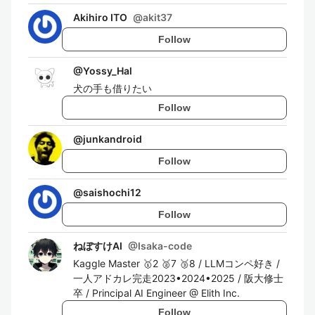
Akihiro ITO
@
akit37
Follow
@
Yossy_Hal
犬の手も借りたい
Follow
@
junkandroid
Follow
@
saishochi12
Follow
ねぼすけAI
@
Isaka-code
Kaggle Master 🥇2 🥈7 🥉8 / LLMコンペ好き /
一人アドカレ完走2023•2024•2025 / 阪大修士
卒 / Principal AI Engineer @ Elith Inc.
Follow