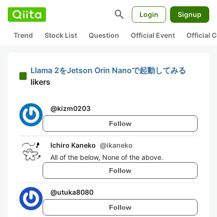
search
Login
Signup
Trend
Stock List
Question
Official Event
Official
Llama 2をJetson Orin Nanoで起動してみる
likers
@
kizm0203
Follow
Ichiro Kaneko
@
ikaneko
All of the below, None of the above.
Follow
@
utuka8080
Follow