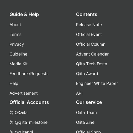
Guide & Help
Contents
About
Release Note
Terms
Official Event
Privacy
Official Column
Guideline
Advent Calendar
Media Kit
Qiita Tech Festa
Feedback/Requests
Qiita Award
Help
Engineer White Paper
Advertisement
API
Official Accounts
Our service
@Qiita
Qiita Team
@qiita_milestone
Qiita Zine
@qiitapoi
Official Shop