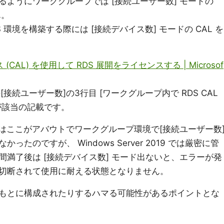
報にあるようにワークグループでは [接続ユーザー数] モードの
ん。
 環境を構築する際には [接続デバイス数] モードの CAL を
AL) を使用して RDS 展開をライセンスする | Microsof
欄の[接続ユーザー数]の3行目 [ワークグループ内で RDS CAL
が該当の記載です。
016 以前はここがアバウトでワークグループ環境で[接続ユーザー数
たのですが、 Windows Server 2019 では厳密に管
満了後は [接続デバイス数] モード出ないと、エラーが発
切断されて使用に耐える状態となりません。
もとに構成されたりするハマる可能性があるポイントとな