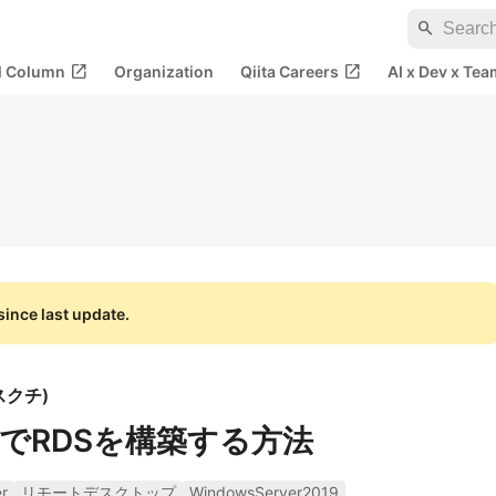
search
open_in_new
open_in_new
al Column
Organization
Qiita Careers
AI x Dev x Tea
ince last update.
スクチ
)
でRDSを構築する方法
r
リモートデスクトップ
WindowsServer2019