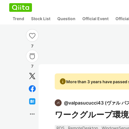
Trend
Stock List
Question
Official Event
Offici
7
7
info
More than 3 years have passed s
@
valpasucucci43
(
ヴァル パ
ワークグループ環境
more_horiz
RDS
RemoteDesktop
WindowsServe