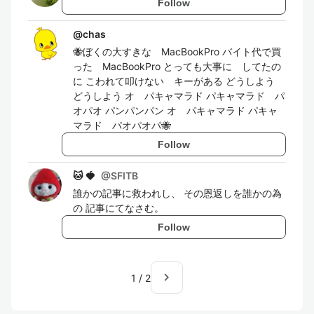
Follow
@
chas
🐝ぼくの大すきな MacBookPro バイト代で買
った MacBookPro とっても大事に してたの
に こわれて叩けない キーがある どうしよう
どうしよう オ パキャマラド パキャマラド パ
オパオ パンパンパン オ パキャマラド パキャ
マラド パオパオパ🐝
Follow
🐱 🍓
@
SFITB
誰かの記事に救われし、 その恩返しを誰かの為
の 記事にてなさむ。
Follow
navigate_next
1
/
2