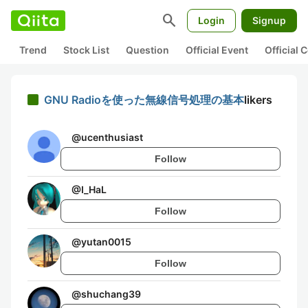
search
Login
Signup
Trend
Stock List
Question
Official Event
Official
GNU Radioを使った無線信号処理の基本
likers
@
ucenthusiast
Follow
@
I_HaL
Follow
@
yutan0015
Follow
@
shuchang39