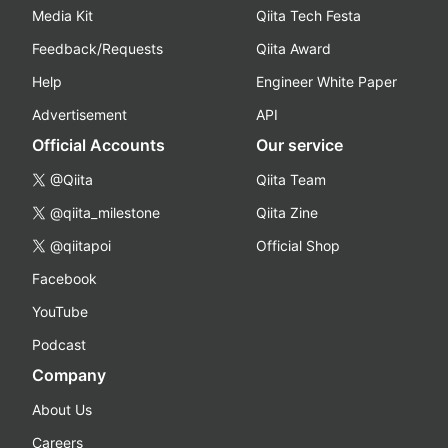
Media Kit
Qiita Tech Festa
Feedback/Requests
Qiita Award
Help
Engineer White Paper
Advertisement
API
Official Accounts
Our service
@Qiita
Qiita Team
@qiita_milestone
Qiita Zine
@qiitapoi
Official Shop
Facebook
YouTube
Podcast
Company
About Us
Careers