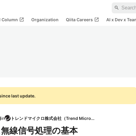
search
open_in_new
open_in_new
al Column
Organization
Qiita Careers
AI x Dev x Tea
ince last update.
)
in
トレンドマイクロ株式会社（Trend Micro）
った無線信号処理の基本