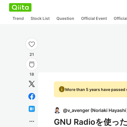
Trend
Stock List
Question
Official Event
Offici
21
18
info
More than 5 years have passed s
@
v_avenger
(
Noriaki Hayashi
GNU Radioを使
more_horiz