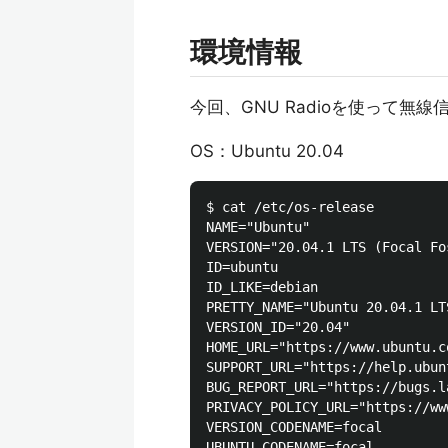
環境情報
今回、GNU Radioを使って
OS：Ubuntu 20.04
$ cat /etc/os-release 

NAME="Ubuntu"

VERSION="20.04.1 LTS (Focal Fos
ID=ubuntu

ID_LIKE=debian

PRETTY_NAME="Ubuntu 20.04.1 LTS
VERSION_ID="20.04"

HOME_URL="https://www.ubuntu.co
SUPPORT_URL="https://help.ubunt
BUG_REPORT_URL="https://bugs.l
PRIVACY_POLICY_URL="https://ww
VERSION_CODENAME=focal
