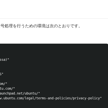
無線信号処理を行うための環境は次のとおりです。
sa)"

"

m/"

u.com/"

aunchpad.net/ubuntu/"

w.ubuntu.com/legal/terms-and-policies/privacy-policy"
