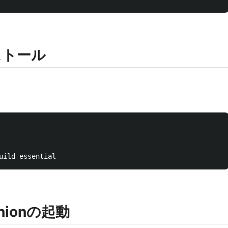
ンストール
anionの起動