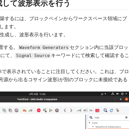
成して波形表示を行う
構築するには、ブロックペインからワークスペース領域にブ
します。
を生成し、波形表示を行います。
置する。
セクション内に当該ブロッ
Waveform Generators
ーにて、
キーワードにて検索して確認する
Signal Source
赤で表示されていることに注目してください。これは、ブロ
号源から出るコサイン波形)が別のブロックに未接続である