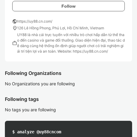
Follow
public
https://uy88.cn.com/
location_on
126 Lê Hồng Phong, Phú Lợi, Hồ Chí Minh, Vietnam
UY88 là nhà cái trực tuyến với nhiều trò chơi hấp dẫn từ thể tha
o đến casino và game đổi thưởng. Giao diện hiện đại, thao tác d
work
ễ dàng cùng hệ thống ổn định giúp người chơi có trải nghiệm gi
ải trí tiện lợi và an toàn. Website: https://uy88.cn.com/
Following Organizations
No Organizations you are following
Following tags
No tags you are following
$ analyze @uy88cncom