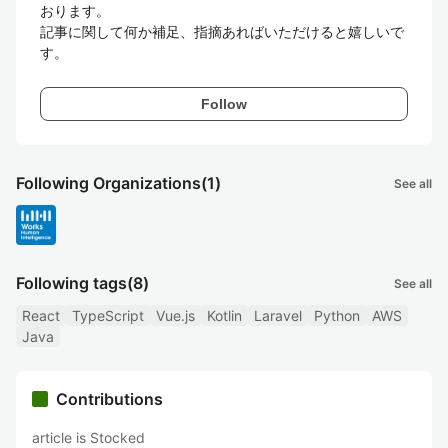
おります。

記事に関して何か補足、指摘あればいただけると嬉しいで
す。
Follow
Following Organizations
(1)
See all
Following tags
(8)
See all
React
TypeScript
Vue.js
Kotlin
Laravel
Python
AWS
Java
Contributions
article is Stocked