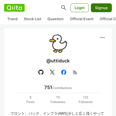
search
Login
Signup
Trend
Stock List
Question
Official Event
Official
more_horiz
@uttiduck
rss_feed
751
Contributions
6
19
122
Posts
Followees
Followers
フロント、バック、インフラ(AWS)少しと広く浅くやって