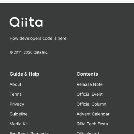
How developers code is here.
© 2011-
2026
Qiita Inc.
Guide & Help
Contents
About
Release Note
Terms
Official Event
Privacy
Official Column
Guideline
Advent Calendar
Media Kit
Qiita Tech Festa
Feedback/Requests
Qiita Award