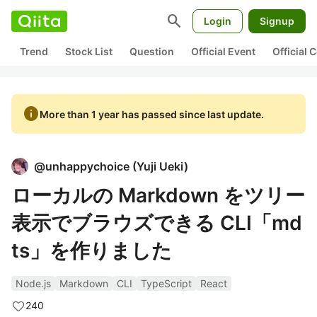
search
Login
Signup
Trend
Stock List
Question
Official Event
Official
info
More than 1 year has passed since last update.
@
unhappychoice
(
Yuji Ueki
)
ローカルの Markdown をツリー
表示でブラウズできる CLI「md
ts」を作りました
Node.js
Markdown
CLI
TypeScript
React
240