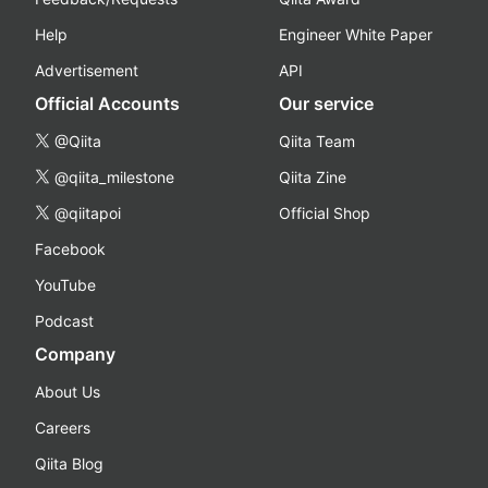
Help
Engineer White Paper
Advertisement
API
Official Accounts
Our service
@Qiita
Qiita Team
@qiita_milestone
Qiita Zine
@qiitapoi
Official Shop
Facebook
YouTube
Podcast
Company
About Us
Careers
Qiita Blog