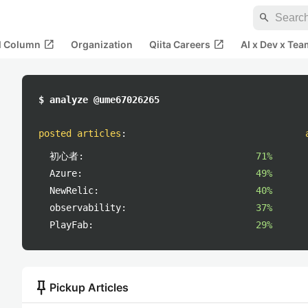
search
open_in_new
open_in_new
al Column
Organization
Qiita Careers
AI x Dev x Tea
$ analyze @ume67026265
posted articles
:
初心者:
71%
Azure:
49%
NewRelic:
40%
observability:
37%
PlayFab:
29%
push_pin
Pickup Articles