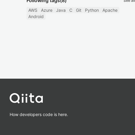
Following tags
(8)
See all
AWS
Azure
Java
C
Git
Python
Apache
Android
How developers code is here.