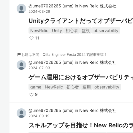
@
ume67026265
(
ume
)
in
New Relic 株式会社
2024-03-26
Unityクライアントだってオブザーバ
NewRelic
Unity
初心者
監視
observability
11
flag
お題は不問！Qiita Engineer Festa 2024で記事投稿！
@
ume67026265
(
ume
)
in
New Relic 株式会社
2024-07-03
ゲーム運用におけるオブザーバビリテ
game
NewRelic
初心者
運用
observability
9
@
ume67026265
(
ume
)
in
New Relic 株式会社
2024-09-19
スキルアップを目指せ！New Relic