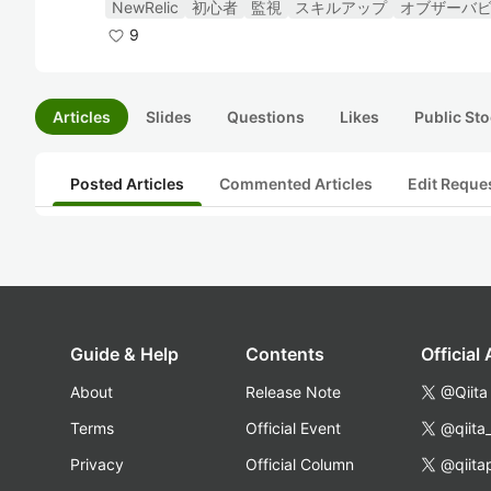
NewRelic
初心者
監視
スキルアップ
オブザーバ
9
Articles
Slides
Questions
Likes
Public Sto
Posted Articles
Commented Articles
Edit Reque
Guide & Help
Contents
Official
About
Release Note
@Qiita
Terms
Official Event
@qiita
Privacy
Official Column
@qiita