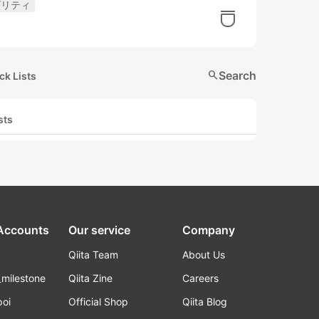
ビリティ
search
Search
ck Lists
sts
 Accounts
Our service
Company
Qiita Team
About Us
_milestone
Qiita Zine
Careers
poi
Official Shop
Qiita Blog