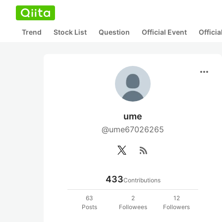
Trend
Stock List
Question
Official Event
Offici
more_horiz
ume
@ume67026265
rss_feed
433
Contributions
63
2
12
Posts
Followees
Followers