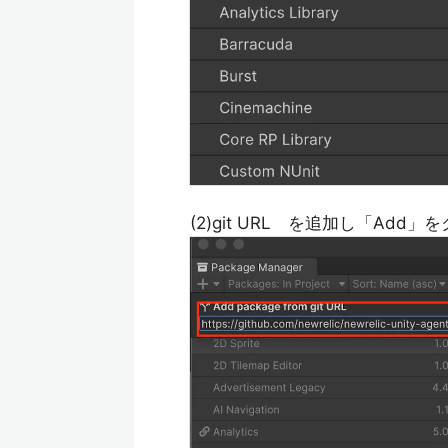
(2)git URL を追加し「Add」