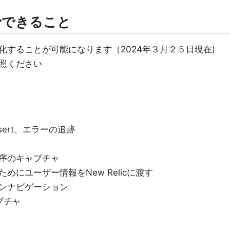
トでできること
することが可能になります（2024年３月２５日現在)
照ください
ssert、エラーの追跡
序のキャプチャ
にユーザー情報をNew Relicに渡す
ンナビゲーション
プチャ