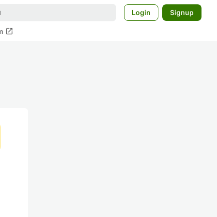
Login
Signup
open_in_new
m
し