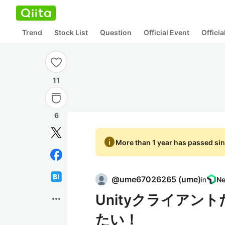
Trend
Stock List
Question
Official Event
Offici
11
6
info
More than 1 year has passed sin
@
ume67026265
(
ume
)
in
Unityクライア
more_horiz
たい！