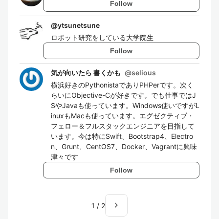
Follow
@
ytsunetsune
ロボット研究をしている大学院生
Follow
気が向いたら 書くかも
@
selious
横浜好きのPythonistaでありPHPerです。次く
らいにObjective-Cが好きです。でも仕事ではJ
SやJavaも使っています。Windows使いですがL
inuxもMacも使っています。エグゼクティブ・
フェロー＆フルスタックエンジニアを目指して
います。今は特にSwift、Bootstrap4、Electro
n、Grunt、CentOS7、Docker、Vagrantに興味
津々です
Follow
navigate_next
1
/
2