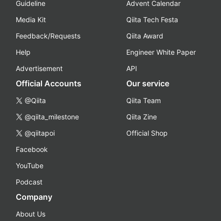
Guideline
Advent Calendar
Media Kit
Qiita Tech Festa
Feedback/Requests
Qiita Award
Help
Engineer White Paper
Advertisement
API
Official Accounts
Our service
@Qiita
Qiita Team
@qiita_milestone
Qiita Zine
@qiitapoi
Official Shop
Facebook
YouTube
Podcast
Company
About Us