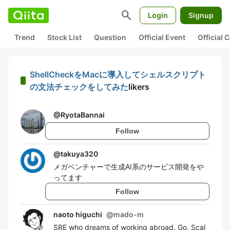
search
Login
Signup
Trend
Stock List
Question
Official Event
Official
ShellCheckをMacに導入してシェルスクリプト
の文法チェックをしてみた
likers
@
RyotaBannai
Follow
@
takuya320
メガベンチャーで生成AI系のサービス開発をや
ってます
Follow
naoto higuchi
@
mado-m
SRE who dreams of working abroad. Go, Scal