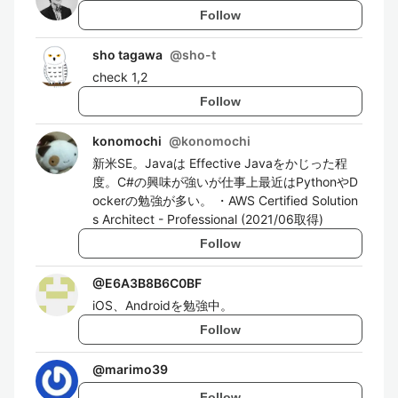
Follow
sho tagawa
@
sho-t
check 1,2
Follow
konomochi
@
konomochi
新米SE。Javaは Effective Javaをかじった程
度。C#の興味が強いが仕事上最近はPythonやD
ockerの勉強が多い。 ・AWS Certified Solution
s Architect - Professional (2021/06取得)
Follow
@
E6A3B8B6C0BF
iOS、Androidを勉強中。
Follow
@
marimo39
Follow