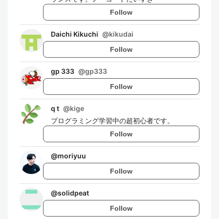
Follow
Daichi Kikuchi
@
kikudai
Follow
gp 333
@
gp333
Follow
q t
@
kige
プログラミング学習中の超初心者です。
Follow
@
moriyuu
Follow
@
solidpeat
Follow