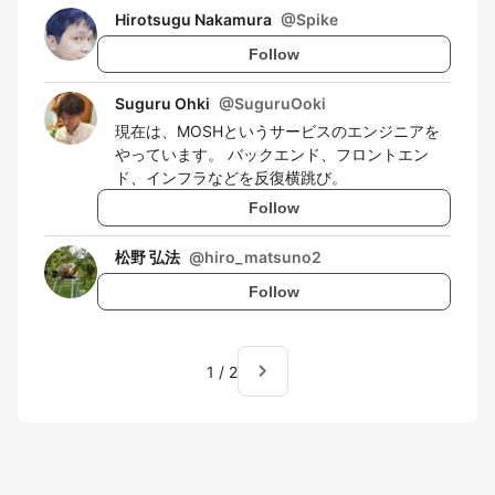
Hirotsugu Nakamura
@
Spike
Follow
Suguru Ohki
@
SuguruOoki
現在は、MOSHというサービスのエンジニアを
やっています。 バックエンド、フロントエン
ド、インフラなどを反復横跳び。
Follow
松野 弘法
@
hiro_matsuno2
Follow
navigate_next
1
/
2