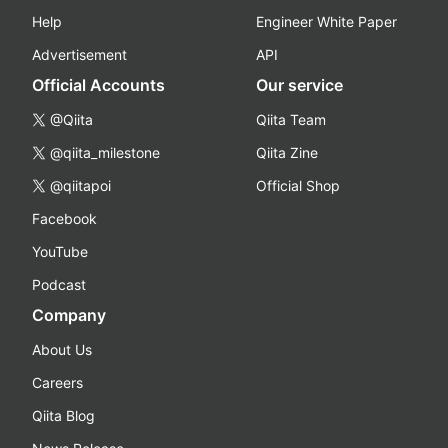
Help
Engineer White Paper
Advertisement
API
Official Accounts
Our service
@Qiita
Qiita Team
@qiita_milestone
Qiita Zine
@qiitapoi
Official Shop
Facebook
YouTube
Podcast
Company
About Us
Careers
Qiita Blog