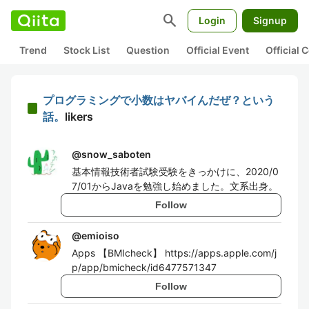
search
Login
Signup
Trend
Stock List
Question
Official Event
Official
プログラミングで小数はヤバイんだぜ？という
話。
likers
@
snow_saboten
基本情報技術者試験受験をきっかけに、2020/0
7/01からJavaを勉強し始めました。文系出身。
Follow
@
emioiso
Apps 【BMIcheck】 https://apps.apple.com/j
p/app/bmicheck/id6477571347
Follow