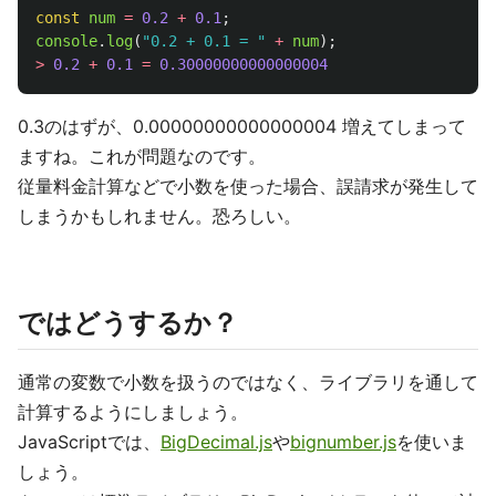
const
num
=
0.2
+
0.1
;
console
.
log
(
"
0.2 + 0.1 = 
"
+
num
);
>
0.2
+
0.1
=
0.30000000000000004
0.3のはずが、0.00000000000000004 増えてしまって
ますね。これが問題なのです。
従量料金計算などで小数を使った場合、誤請求が発生して
しまうかもしれません。恐ろしい。
ではどうするか？
通常の変数で小数を扱うのではなく、ライブラリを通して
計算するようにしましょう。
JavaScriptでは、
BigDecimal.js
や
bignumber.js
を使いま
しょう。