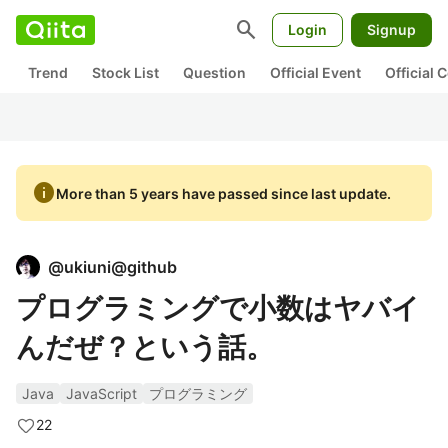
search
Login
Signup
Trend
Stock List
Question
Official Event
Official
info
More than 5 years have passed since last update.
@
ukiuni@github
プログラミングで小数はヤバイ
んだぜ？という話。
Java
JavaScript
プログラミング
22