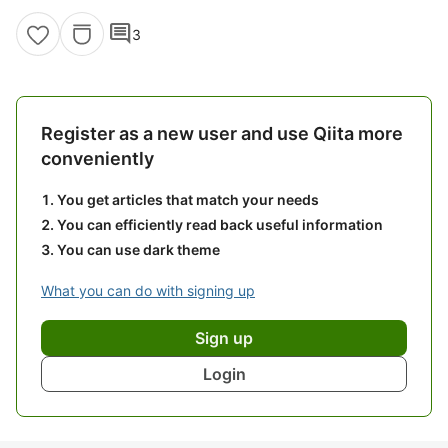
comment
3
Register as a new user and use Qiita more
conveniently
You get articles that match your needs
You can efficiently read back useful information
You can use dark theme
What you can do with signing up
Sign up
Login