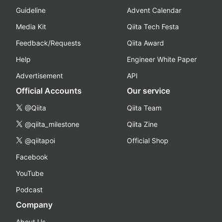
Guideline
Advent Calendar
Media Kit
Qiita Tech Festa
Feedback/Requests
Qiita Award
Help
Engineer White Paper
Advertisement
API
Official Accounts
Our service
@Qiita
Qiita Team
@qiita_milestone
Qiita Zine
@qiitapoi
Official Shop
Facebook
YouTube
Podcast
Company
About Us