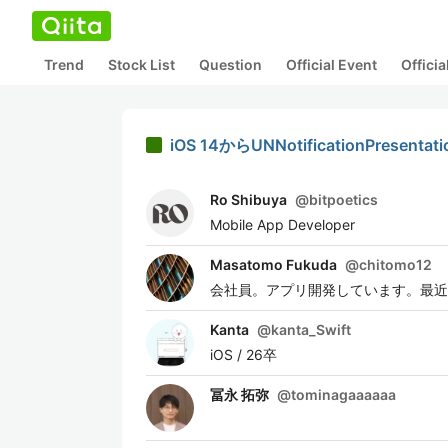
Trend
Stock List
Question
Official Event
Offici
iOS 14からUNNotificationPresen
Ro Shibuya
@
bitpoetics
Mobile App Developer
Masatomo Fukuda
@
chitomo12
会社員。アプリ開発しています。最近走ること
Kanta
@
kanta_Swift
iOS / 26卒
冨永 拓弥
@
tominagaaaaaa