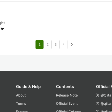
ght
❤️
navigate_next
1
2
3
4
Guide & Help
Contents
Official
About
Release Note
@Qiita
Terms
Official Event
@qiita
Privacy
Official Column
@qiita