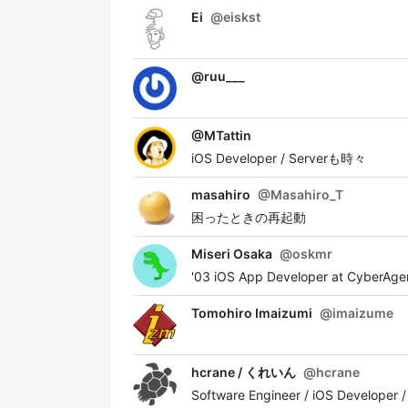
Ei
@
eiskst
@
ruu___
@
MTattin
iOS Developer / Serverも時々
masahiro
@
Masahiro_T
困ったときの再起動
Miseri Osaka
@
oskmr
'03 iOS App Developer at CyberAge
Tomohiro Imaizumi
@
imaizume
hcrane / くれいん
@
hcrane
Software Engineer / iOS Developer 