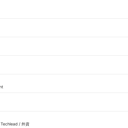
nt
/ Techlead / 外資