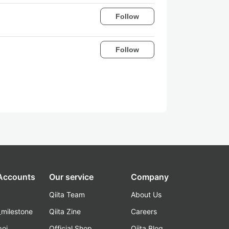
Follow
Follow
 Accounts
Our service
Company
Qiita Team
About Us
_milestone
Qiita Zine
Careers
poi
Official Shop
Qiita Blog