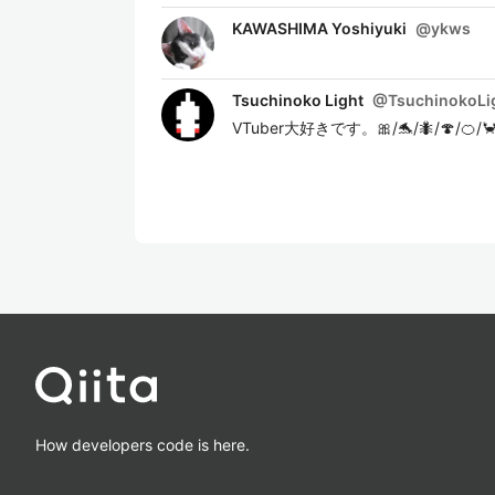
KAWASHIMA Yoshiyuki
@
ykws
Tsuchinoko Light
@
TsuchinokoLi
VTuber大好きです。🎀/🐬/🐜/🍄/🍊/🦀
How developers code is here.