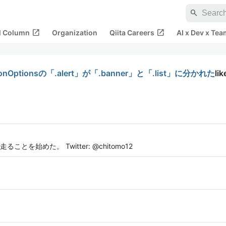
search
open_in_new
open_in_new
al Column
Organization
Qiita Careers
AI x Dev x Tea
tationOptionsの「.alert」が「.banner」と「.list」に分かれた
lik
を始めた。 Twitter: @chitomo12