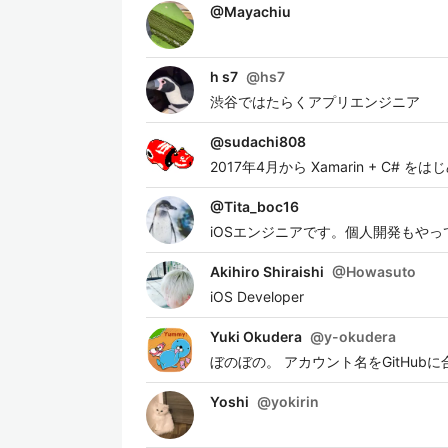
@
Mayachiu
h s7
@
hs7
渋谷ではたらくアプリエンジニア
@
sudachi808
2017年4月から Xamarin + C# を
@
Tita_boc16
iOSエンジニアです。個人開発もやっ
Akihiro Shiraishi
@
Howasuto
iOS Developer
Yuki Okudera
@
y-okudera
ぼのぼの。 アカウント名をGitHubに合
Yoshi
@
yokirin