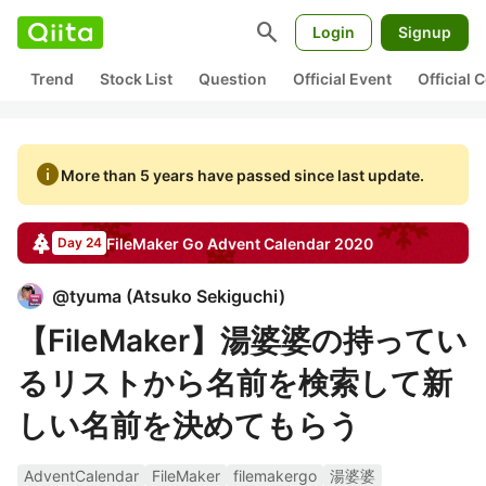
search
Login
Signup
Trend
Stock List
Question
Official Event
Official
info
More than 5 years have passed since last update.
FileMaker Go
Advent Calendar
2020
Day 24
@
tyuma
(
Atsuko Sekiguchi
)
【FileMaker】湯婆婆の持ってい
るリストから名前を検索して新
しい名前を決めてもらう
AdventCalendar
FileMaker
filemakergo
湯婆婆