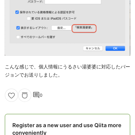
こんな感じで、個人情報にうるさい湯婆婆に対応したバー
ジョンでお送りしました。
comment
0
Register as a new user and use Qiita more
conveniently