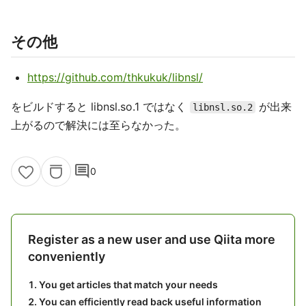
その他
https://github.com/thkukuk/libnsl/
をビルドすると libnsl.so.1 ではなく
が出来
libnsl.so.2
上がるので解決には至らなかった。
comment
0
Register as a new user and use Qiita more
conveniently
You get articles that match your needs
You can efficiently read back useful information