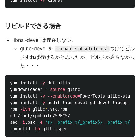
リビルドできる場合
libnsl-devel は存在しない。
glibc-devel を
つけてビル
--enable-obsolete-nsl
ドすれば行けるかと思ったが、ビルドが通らなかっ
た・・・
yum 
install
-y
 dnf-utils

yumdownloader 
--source
 glibc

yum 
install
-y
--enablerepo
=
PowerTools glibc-static 
yum 
install
-y
 audit-libs-devel gd-devel libcap-deve
rpm 
-ivh
 glibc
*
cd
sed
-i
.bak 
-e
's/--prefix=%{_prefix}/--prefix=%{_pre
rpmbuild 
-bb