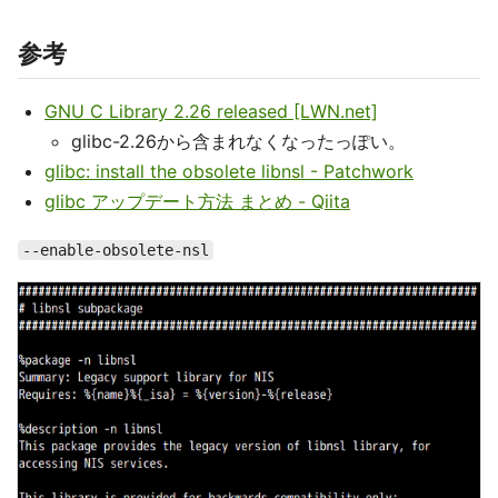
参考
GNU C Library 2.26 released [LWN.net]
glibc-2.26から含まれなくなったっぽい。
glibc: install the obsolete libnsl - Patchwork
glibc アップデート方法 まとめ - Qiita
--enable-obsolete-nsl