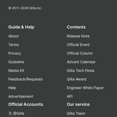
© 2011-
2026
Qiita Inc.
Guide & Help
Contents
About
Release Note
Terms
Official Event
Privacy
Official Column
Guideline
Advent Calendar
Media Kit
Qiita Tech Festa
Feedback/Requests
Qiita Award
Help
Engineer White Paper
Advertisement
API
Official Accounts
Our service
@Qiita
Qiita Team