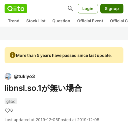
search
Login
Signup
Trend
Stock List
Question
Official Event
Official
info
More than 5 years have passed since last update.
@
tukiyo3
libnsl.so.1が無い場合
glibc
6
Last updated at
2019-12-06
Posted at
2019-12-05