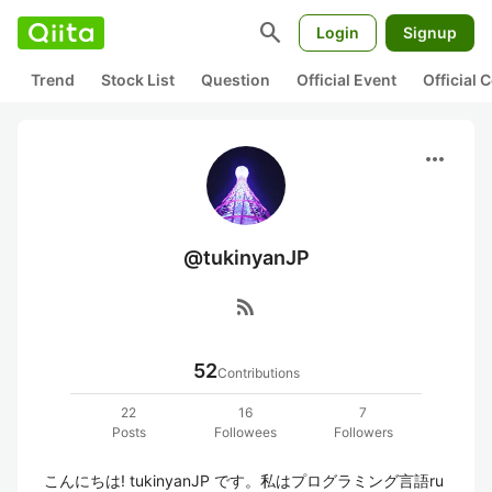
search
Login
Signup
Trend
Stock List
Question
Official Event
Official
more_horiz
@tukinyanJP
rss_feed
52
Contributions
22
16
7
Posts
Followees
Followers
こんにちは! tukinyanJP です。私はプログラミング言語ru