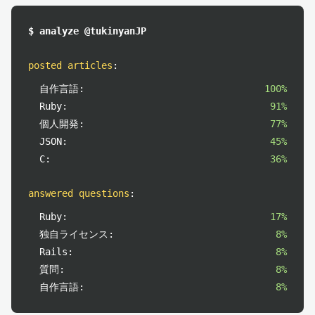
$ analyze @tukinyanJP
posted articles
:
自作言語:
100%
Ruby:
91%
個人開発:
77%
JSON:
45%
C:
36%
answered questions
:
Ruby:
17%
独自ライセンス:
8%
Rails:
8%
質問:
8%
自作言語:
8%