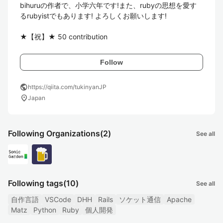
bihuruの作者で、小学六年です!また、rubyの思想を愛す
るrubyistでもあります! よろしくお願いします!

★【祝】★ 50 contribution
Follow
public
https://qiita.com/tukinyanJP
location_on
Japan
Following Organizations
(2)
See all
Following tags
(10)
See all
自作言語
VSCode
DHH
Rails
ソケット通信
Apache
Matz
Python
Ruby
個人開発