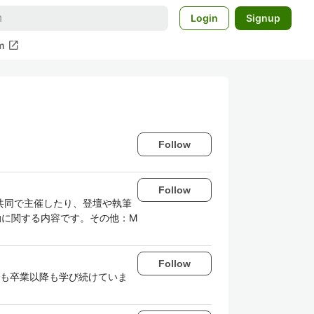
Login
Signup
open_in_new
m
Follow
Follow
共同で主催したり、登壇や執筆
動に関する内容です。その他：M
Follow
学でも卒業以降も学び続けていま