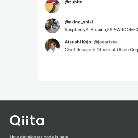
@
zuhito
@
akino_shiki
RaspberryPi,Arduino,ESP-W
Atsushi Kojo
@
joeartsea
Chief Research Officer at Uhuru Co
How developers code is here.