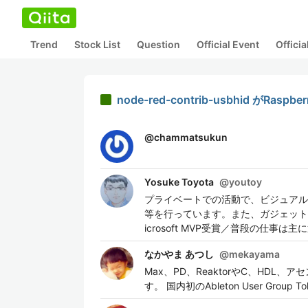
Trend
Stock List
Question
Official Event
Offici
node-red-contrib-usbhid がR
@
chammatsukun
Yosuke Toyota
@
youtoy
プライベートでの活動で、ビジュアル
等を行っています。また、ガジェット
icrosoft MVP受賞／普段の仕事は
なかやま あつし
@
mekayama
Max、PD、ReaktorやC、HD
す。 国内初のAbleton User Grou