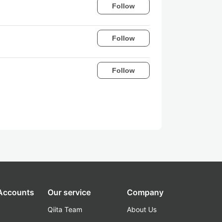
Follow
Follow
Follow
 Accounts
Our service
Company
Qiita Team
About Us