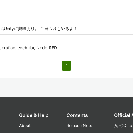
ROOM-02,Unityに興味あり。 半田つけもやるよ！
rporation. enebular, Node-RED
1
Guide & Help
Contents
Official
About
Release Note
@Qiita