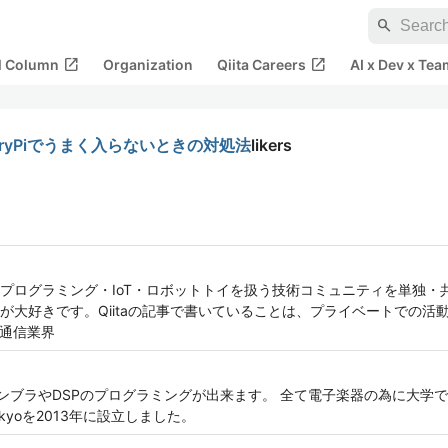
search
open_in_new
open_in_new
al Column
Organization
Qiita Careers
AI x Dev x Tea
aspberryPiでうまく入らないときの対処法
likers
プログラミング・IoT・ロボットトイを扱う技術コミュニティを単独・
が大好きです。Qiitaの記事で書いていることは、プライベートでの活
主に通信業界
L、アセンブラやDSPのプログラミングが出来ます。 全て電子楽器の為に大
p Tokyoを2013年に設立しました。