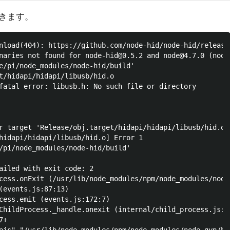
きます。
nload(404): https://github.com/node-hid/node-hid/release
naries not found for node-hid@0.5.2 and node@4.7.0 (node
e/pi/node_modules/node-hid/build'

t/hidapi/hidapi/libusb/hid.o

fatal error: libusb.h: No such file or directory

r target 'Release/obj.target/hidapi/hidapi/libusb/hid.o' 
hidapi/hidapi/libusb/hid.o] Error 1

/pi/node_modules/node-hid/build'

ailed with exit code: 2

cess.onExit (/usr/lib/node_modules/npm/node_modules/node-
(events.js:87:13)

cess.emit (events.js:172:7)

ChildProcess._handle.onexit (internal/child_process.js:21
+
