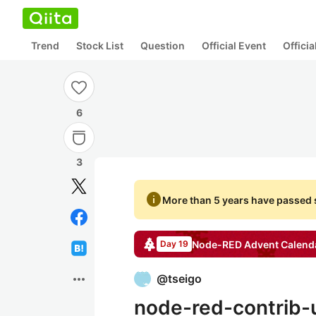
Trend
Stock List
Question
Official Event
Offici
6
3
info
More than 5 years have passed s
Node-RED
Advent Calend
Day 19
more_horiz
@
tseigo
node-red-contri