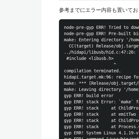
参考までにエラー内容も置いてお
node-pre-gyp ERR! Tried to dow
node-pre-gyp ERR! Pre-built bi
make: Entering directory '/hom
  CC(target) Release/obj.targe
../hidapi/libusb/hid.c:47:20: 
 #include <libusb.h>

                    ^

compilation terminated.

hidapi.target.mk:96: recipe fo
make: *** [Release/obj.target/
make: Leaving directory '/home
gyp ERR! build error 

gyp ERR! stack Error: `make` f
gyp ERR! stack     at ChildPro
gyp ERR! stack     at emitTwo 
gyp ERR! stack     at ChildPro
gyp ERR! stack     at Process.
gyp ERR! System Linux 4.1.19-v7