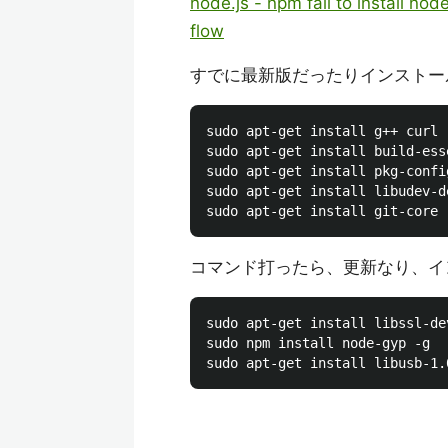
node.js - npm fail to install node
flow
すでに最新版だったりインストー
sudo apt-get install g++ curl

sudo apt-get install build-esse
sudo apt-get install pkg-config
sudo apt-get install libudev-de
コマンド打ったら、更新なり、イ
sudo apt-get install libssl-de
sudo npm install node-gyp -g
