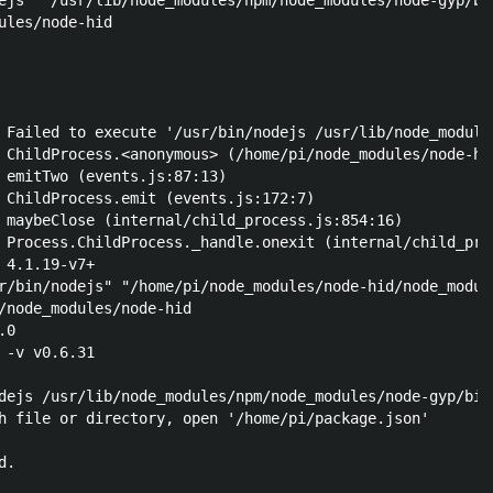
ejs" "/usr/lib/node_modules/npm/node_modules/node-gyp/bi
ules/node-hid

 Failed to execute '/usr/bin/nodejs /usr/lib/node_module
 ChildProcess.<anonymous> (/home/pi/node_modules/node-hi
 emitTwo (events.js:87:13)

 ChildProcess.emit (events.js:172:7)

 maybeClose (internal/child_process.js:854:16)

 Process.ChildProcess._handle.onexit (internal/child_proc
 4.1.19-v7+

r/bin/nodejs" "/home/pi/node_modules/node-hid/node_modul
/node_modules/node-hid

0

 -v v0.6.31

dejs /usr/lib/node_modules/npm/node_modules/node-gyp/bin
h file or directory, open '/home/pi/package.json'

.
