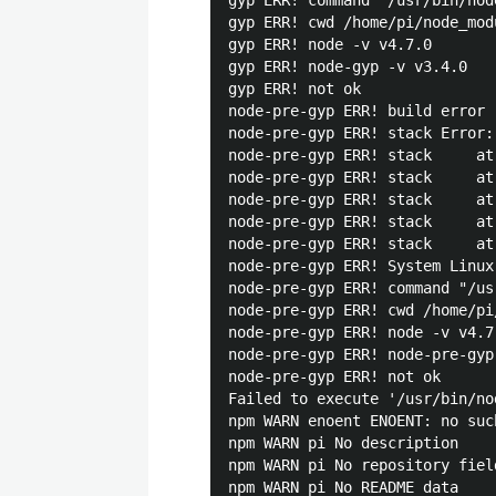
gyp ERR! command "/usr/bin/nod
gyp ERR! cwd /home/pi/node_mod
gyp ERR! node -v v4.7.0

gyp ERR! node-gyp -v v3.4.0

gyp ERR! not ok 

node-pre-gyp ERR! build error 

node-pre-gyp ERR! stack Error:
node-pre-gyp ERR! stack     at
node-pre-gyp ERR! stack     at
node-pre-gyp ERR! stack     at
node-pre-gyp ERR! stack     at
node-pre-gyp ERR! stack     at
node-pre-gyp ERR! System Linux
node-pre-gyp ERR! command "/us
node-pre-gyp ERR! cwd /home/pi
node-pre-gyp ERR! node -v v4.7.
node-pre-gyp ERR! node-pre-gyp
node-pre-gyp ERR! not ok 

Failed to execute '/usr/bin/no
npm WARN enoent ENOENT: no suc
npm WARN pi No description

npm WARN pi No repository field
npm WARN pi No README data
