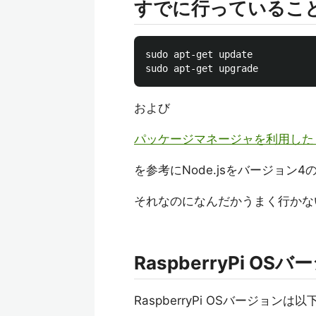
すでに行っているこ
sudo apt-get update

および
パッケージマネージャを利用した Node
を参考にNode.jsをバージョン
それなのになんだかうまく行かな
RaspberryPi OS
RaspberryPi OSバージョンは