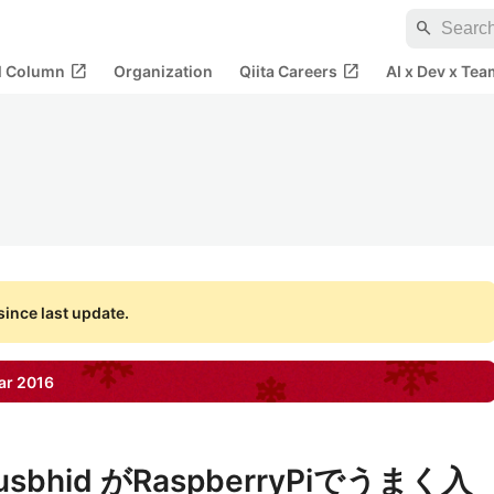
search
open_in_new
open_in_new
al Column
Organization
Qiita Careers
AI x Dev x Tea
ince last update.
ar
2016
b-usbhid がRaspberryPiでうまく入