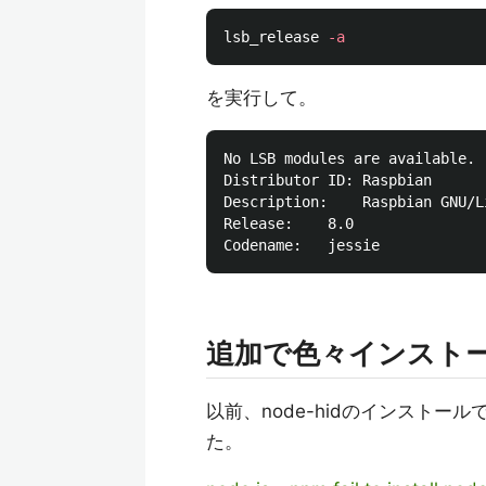
lsb_release 
-a
を実行して。
No LSB modules are available.

Distributor ID:	Raspbian

Description:	Raspbian 
Release:	8.0

追加で色々インスト
以前、node-hidのインスト
た。