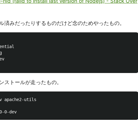
-hid (faild to install last version of Nodejs) - Stack Over
ル済みだったりするものだけど念のためやったもの。
ntial



v

ンストールが走ったもの。
v apache2-utils
