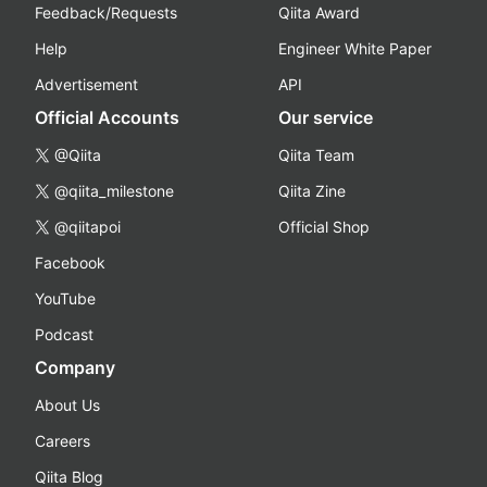
Feedback/Requests
Qiita Award
Help
Engineer White Paper
Advertisement
API
Official Accounts
Our service
@Qiita
Qiita Team
@qiita_milestone
Qiita Zine
@qiitapoi
Official Shop
Facebook
YouTube
Podcast
Company
About Us
Careers
Qiita Blog