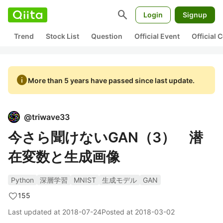
search
Login
Signup
Trend
Stock List
Question
Official Event
Official
info
More than 5 years have passed since last update.
@
triwave33
今さら聞けないGAN（3） 潜
在変数と生成画像
Python
深層学習
MNIST
生成モデル
GAN
155
Last updated at
2018-07-24
Posted at
2018-03-02