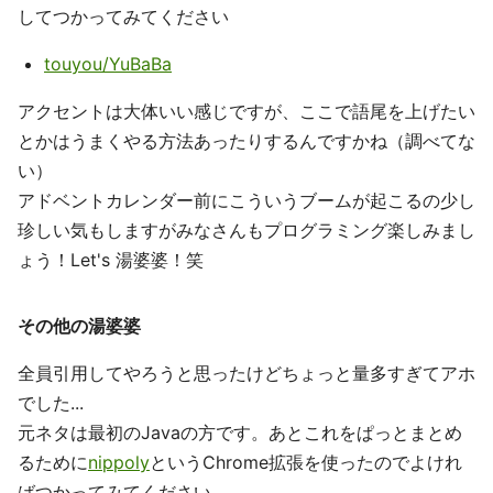
してつかってみてください
touyou/YuBaBa
アクセントは大体いい感じですが、ここで語尾を上げたい
とかはうまくやる方法あったりするんですかね（調べてな
い）
アドベントカレンダー前にこういうブームが起こるの少し
珍しい気もしますがみなさんもプログラミング楽しみまし
ょう！Let's 湯婆婆！笑
その他の湯婆婆
全員引用してやろうと思ったけどちょっと量多すぎてアホ
でした...
元ネタは最初のJavaの方です。あとこれをぱっとまとめ
るために
nippoly
というChrome拡張を使ったのでよけれ
ばつかってみてください