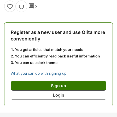
comment
0
Register as a new user and use Qiita more
conveniently
You get articles that match your needs
You can efficiently read back useful information
You can use dark theme
What you can do with signing up
Sign up
Login