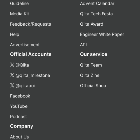
Guideline
Advent Calendar
Media Kit
Qiita Tech Festa
Feedback/Requests
Qiita Award
Help
Engineer White Paper
Advertisement
API
Official Accounts
Our service
@Qiita
Qiita Team
@qiita_milestone
Qiita Zine
@qiitapoi
Official Shop
Facebook
YouTube
Podcast
Company
About Us