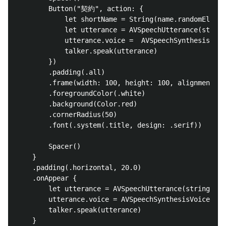
        Button("契約", action: {

            let shortName = String(name.randomElemen
            let utterance = AVSpeechUtter
            utterance.voice =  AVSpeechSynthesisVoic
            talker.speak(utterance)

        })

        .padding(.all)

        .frame(width: 100, height: 100, alignment: .
        .foregroundColor(.white)

        .background(Color.red)

        .cornerRadius(50)

        .font(.system(.title, design: .serif))

        Spacer()

    }

    .padding(.horizontal, 20.0)

    .onAppear {

        let utterance = AVSpeechUtterance(st
        utterance.voice = AVSpeechSynthesisVoice(lan
        talker.speak(utterance)

    }
