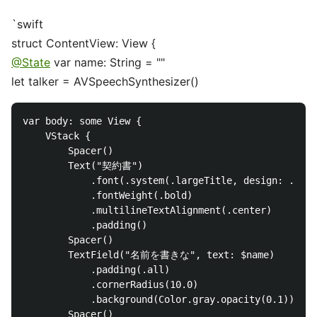
`swift
struct ContentView: View {
@State
var name: String = ""
let talker = AVSpeechSynthesizer()
var body: some View {

    VStack {

        Spacer()

        Text("契約書")

            .font(.system(.largeTitle, design: .seri
            .fontWeight(.bold)

            .multilineTextAlignment(.center)

            .padding()

        Spacer()

        TextField("名前を書きな", text: $name)

            .padding(.all)

            .cornerRadius(10.0)

            .background(Color.gray.opacity(0.1))

        Spacer()
