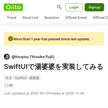
search
Login
Signup
Trend
Stock List
Question
Official Event
Official
info
More than 1 year has passed since last update.
@
touyou
(
Yosuke Fujii
)
SwiftUIで湯婆婆を実装してみる
ネタ
SwiftUI
湯婆婆
26
Last updated at
2025-05-01
Posted at
2020-11-08