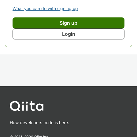
What you can do with signing up
Sign up
Login
How developers code is here.
© 2011-
2026
Qiita Inc.