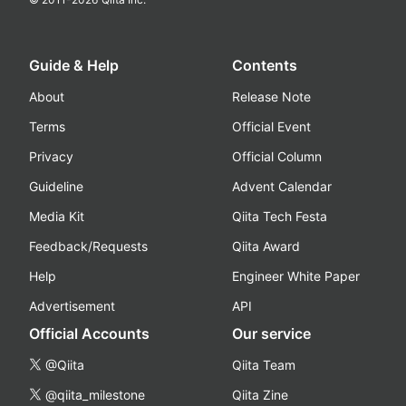
Guide & Help
Contents
About
Release Note
Terms
Official Event
Privacy
Official Column
Guideline
Advent Calendar
Media Kit
Qiita Tech Festa
Feedback/Requests
Qiita Award
Help
Engineer White Paper
Advertisement
API
Official Accounts
Our service
@Qiita
Qiita Team
@qiita_milestone
Qiita Zine