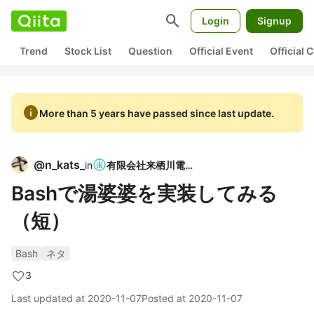
search
Login
Signup
Trend
Stock List
Question
Official Event
Official
info
More than 5 years have passed since last update.
@
n_kats_
in
有限会社来栖川電算
Bashで湯婆婆を実装してみる
（短）
Bash
ネタ
3
Last updated at
2020-11-07
Posted at
2020-11-07