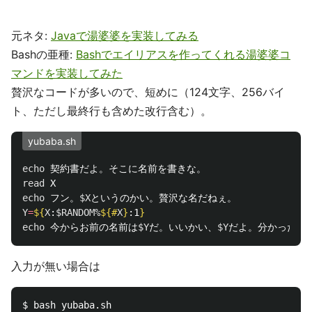
元ネタ:
Javaで湯婆婆を実装してみる
Bashの亜種:
Bashでエイリアスを作ってくれる湯婆婆コ
マンドを実装してみた
贅沢なコードが多いので、短めに（124文字、256バイ
ト、ただし最終行も含めた改行含む）。
yubaba.sh
echo 
read 
echo 
フン。
$X
Y
=
${
X
:
$RANDOM
%
${#
X
}
:1
}
echo 
今からお前の名前は
$Y
だ。いいかい、
$Y
だよ。分かったら
入力が無い場合は
$ bash yubaba.sh
