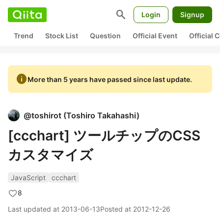
search
Login
Signup
Trend
Stock List
Question
Official Event
Official
info
More than 5 years have passed since last update.
@
toshirot
(
Toshiro Takahashi
)
[ccchart] ツールチップのCSS
カスタマイズ
JavaScript
ccchart
8
Last updated at
2013-06-13
Posted at
2012-12-26