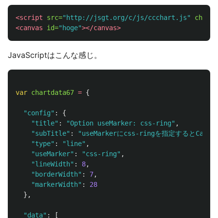
<script 
src=
"http://jsgt.org/c/js/ccchart.js"
charse
<canvas
id=
"hoge"
></canvas>
JavaScriptはこんな感じ。
var
chartdata67
=
{
"
config
"
:
{
"
title
"
:
"
Option useMarker: css-ring
"
,
"
subTitle
"
:
"
useMarkerにcss-ringを指定するとCan
"
type
"
:
"
line
"
,
"
useMarker
"
:
"
css-ring
"
,
"
lineWidth
"
:
8
,
"
borderWidth
"
:
7
,
"
markerWidth
"
:
28
},
"
data
"
:
[