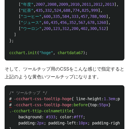
[
"
年度
"
,
2007
,
2008
,
2009
,
2010
,
2011
,
2012
,
2013
],
[
"
紅茶
"
,
435
,
332
,
524
,
688
,
774
,
825
,
999
],
[
"
コーヒー
"
,
600
,
335
,
584
,
333
,
457
,
788
,
900
],
[
"
ジュース
"
,
60
,
435
,
456
,
352
,
567
,
678
,
1260
],
[
"
ウーロン
"
,
200
,
123
,
312
,
200
,
402
,
300
,
512
]
]
};
ccchart
.
init
(
"
hoge
"
,
chartdata67
);
そして、ツールチップ用のCSSをこんな感じで指定すると
上記のような黄色いツールチップになります。
/* ツールチップ */
#
-ccchart-css-tooltip-hoge
{
line-height
:
1.3em
;
paddi
#
-ccchart-css-tooltip-hoge
:before
{
top
:
55px
}
.-ccchart-ttip-colnametitle
{
background
:
#333
;
color
:
#fff
;
padding
:
2px
;
padding-left
:
10px
;
padding-right
:
10