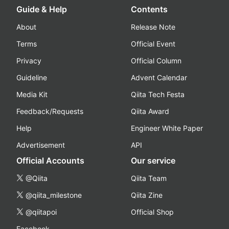
Guide & Help
Contents
About
Release Note
Terms
Official Event
Privacy
Official Column
Guideline
Advent Calendar
Media Kit
Qiita Tech Festa
Feedback/Requests
Qiita Award
Help
Engineer White Paper
Advertisement
API
Official Accounts
Our service
@Qiita
Qiita Team
@qiita_milestone
Qiita Zine
@qiitapoi
Official Shop
Facebook