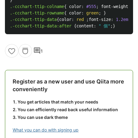
}
.-ccchart-ttip-colname
{
color
:
#555
;
font-weight
:
90
.-ccchart-ttip-rowname
{
color
:
green
;
}
.-ccchart-ttip-data
{
color
:
red
;
font-size
:
1.2em
;
}
.-ccchart-ttip-data
:after
{
content
:
" 個"
;}
comment
1
Register as a new user and use Qiita more
conveniently
You get articles that match your needs
You can efficiently read back useful information
You can use dark theme
What you can do with signing up