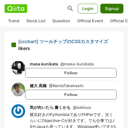
search
Login
Signup
Trend
Stock List
Question
Official Event
Official
[ccchart] ツールチップのCSSカスタマイズ
likers
masa kunikata
@
masa-kunikata
Follow
健大 高橋
@
KentaTakahashi
Follow
気が向いたら 書くかも
@
selious
横浜好きのPythonistaでありPHPerです。次く
らいにObjective-Cが好きです。でも仕事ではJ
SやJavaも使っています。Windows使いですがL