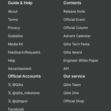
Guide & Help
Contents
About
Release Note
Terms
Official Event
Privacy
Official Column
Guideline
Advent Calendar
Media Kit
Qiita Tech Festa
Feedback/Requests
Qiita Award
Help
Engineer White Paper
Advertisement
API
Official Accounts
Our service
@Qiita
Qiita Team
@qiita_milestone
Qiita Zine
@qiitapoi
Official Shop
Facebook