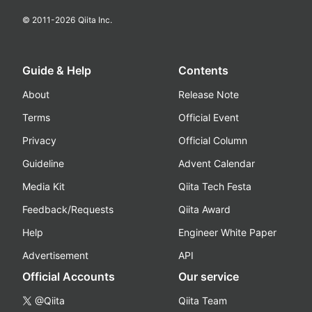
© 2011-
2026
Qiita Inc.
Guide & Help
Contents
About
Release Note
Terms
Official Event
Privacy
Official Column
Guideline
Advent Calendar
Media Kit
Qiita Tech Festa
Feedback/Requests
Qiita Award
Help
Engineer White Paper
Advertisement
API
Official Accounts
Our service
@Qiita
Qiita Team