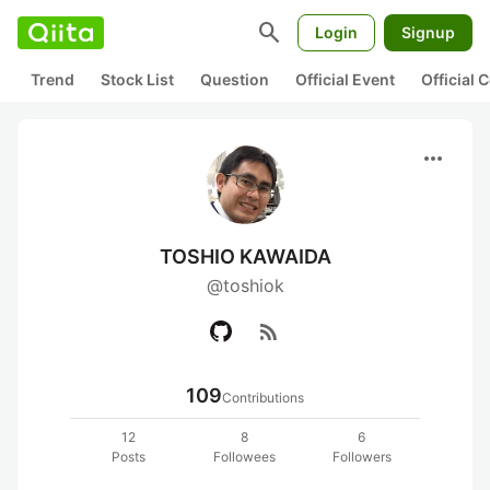
search
Login
Signup
Trend
Stock List
Question
Official Event
Official
more_horiz
TOSHIO KAWAIDA
@toshiok
rss_feed
109
Contributions
12
8
6
Posts
Followees
Followers