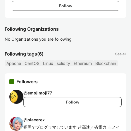
Follow
Following Organizations
No Organizations you are following
Following tags
(6)
See all
Apache
CentOS
Linux
solidity
Ethereum
Blockchain
Followers
@
emojimoji77
Follow
@
piacerex
福岡でプログラマしています 超高速／省電力 非ノイ