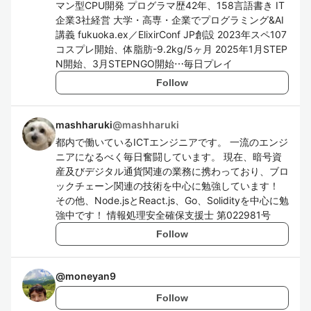
マン型CPU開発 プログラマ歴42年、158言語書き IT
企業3社経営 大学・高専・企業でプログラミング&AI
講義 fukuoka.ex／ElixirConf JP創設 2023年スペ107
コスプレ開始、体脂肪-9.2kg/5ヶ月 2025年1月STEP
N開始、3月STEPNGO開始⋯毎日プレイ
Follow
mashharuki
@
mashharuki
都内で働いているICTエンジニアです。 一流のエンジ
ニアになるべく毎日奮闘しています。 現在、暗号資
産及びデジタル通貨関連の業務に携わっており、ブロ
ックチェーン関連の技術を中心に勉強しています！
その他、Node.jsとReact.js、Go、Solidityを中心に勉
強中です！ 情報処理安全確保支援士 第022981号
Follow
@
moneyan9
Follow