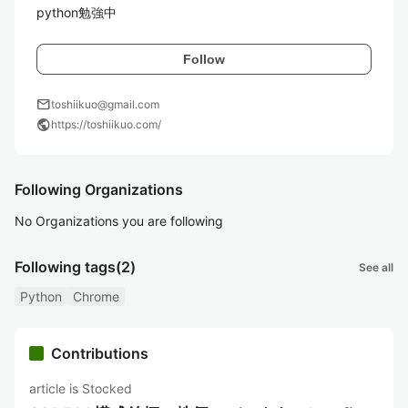
python勉強中
Follow
mail
toshiikuo@gmail.com
public
https://toshiikuo.com/
Following Organizations
No Organizations you are following
Following tags
(2)
See all
Python
Chrome
Contributions
article is Stocked