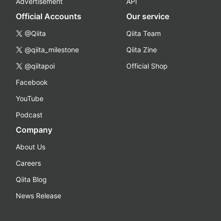
Advertisement
API
Official Accounts
Our service
@Qiita
Qiita Team
@qiita_milestone
Qiita Zine
@qiitapoi
Official Shop
Facebook
YouTube
Podcast
Company
About Us
Careers
Qiita Blog
News Release