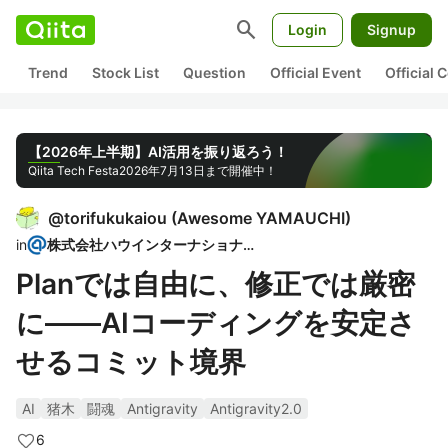
search
Login
Signup
Trend
Stock List
Question
Official Event
Official
【2026年上半期】AI活用を振り返ろう！
Qiita Tech Festa
2026年7月13日まで開催中！
@
torifukukaiou
(
Awesome YAMAUCHI
)
in
株式会社ハウインターナショナル
Planでは自由に、修正では厳密
に――AIコーディングを安定さ
せるコミット境界
AI
猪木
闘魂
Antigravity
Antigravity2.0
6