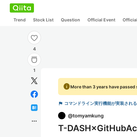
Trend
Stock List
Question
Official Event
Offici
4
1
info
More than 3 years have passed s
flag
コマンドライン実行機能が実装される「
@
tomyamkung
more_horiz
T-DASH×GitHubA