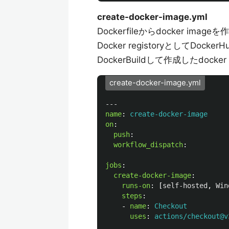
create-docker-image.yml
Dockerfileからdocker im
Docker registoryとしてDoc
DockerBuildして作成したdocke
create-docker-image.yml
---
name
:
create-docker-image
on
:
push
:
workflow_dispatch
:
jobs
:
create-docker-image
:
runs-on
:
[
self-hosted
,
Win
steps
:
-
name
:
Checkout
uses
:
actions/checkout@v