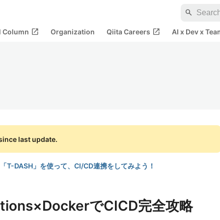
search
open_in_new
open_in_new
al Column
Organization
Qiita Careers
AI x Dev x Tea
ince last update.
T-DASH」を使って、CI/CD連携をしてみよう！
ctions×DockerでCICD完全攻略