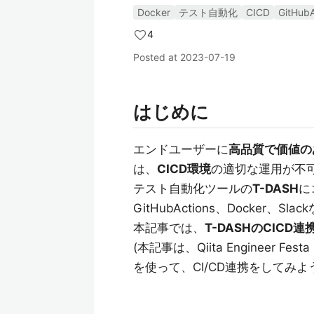
Docker
テスト自動化
CICD
GitHubA
4
Posted at
2023-07-19
はじめに
エンドユーザーに
高品質で価値の
は、
CICD環境
の適切な運用が不
テスト自動化ツールの
T-DASH
に
GitHubActions、Docker
本記事では、
T-DASHのCICD連
(本記事は、Qiita Engineer
を使って、CI/CD連携をしてみ