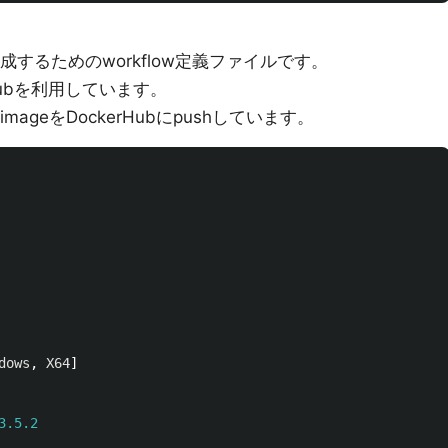
ageを作成するためのworkflow定義ファイルです。
kerHubを利用しています。
r imageをDockerHubにpushしています。
dows
,
X64
]
3.5.2