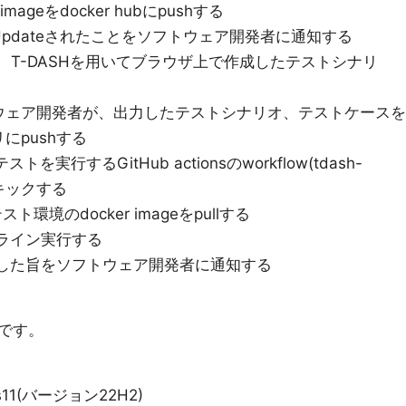
 imageをdocker hubにpushする
pdateされたことをソフトウェア開発者に通知する
者が、T-DASHを用いてブラウザ上で作成したテストシナリ
ウェア開発者が、出力したテストシナリオ、テストケースを
にpushする
low:テストを実行するGitHub actionsのworkflow(tdash-
l)をキックする
からテスト環境のdocker imageをpullする
ライン実行する
了した旨をソフトウェア開発者に通知する
です。
ows11(バージョン22H2)