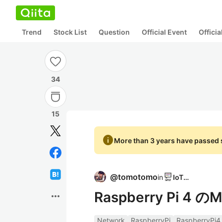
Trend
Stock List
Question
Official Event
Offici
34
15
info
More than 3 years have passed s
@
tomotomo
in
IoTLT
Raspberry Pi
more_horiz
Network
RaspberryPi
RaspberryPi4