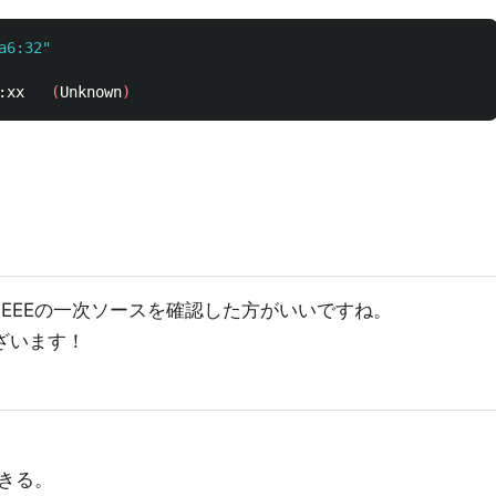
a6:32"
172.xx.xx.66	dc:a6:32:xx:xx:xx	
(
Unknown
)
EEEの一次ソースを確認した方がいいですね。
ざいます！
できる。