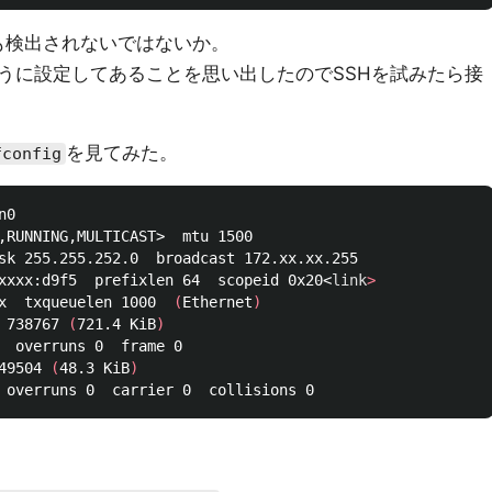
が1台も検出されないではないか。
うに設定してあることを思い出したのでSSHを試みたら接
を見てみた。
fconfig
0

,RUNNING,MULTICAST>  mtu 1500

sk 255.255.252.0  broadcast 172.xx.xx.255

xxxx:d9f5  prefixlen 64  scopeid 0x20<
link
>
x  txqueuelen 1000  
(
Ethernet
)
 738767 
(
721.4 KiB
)
  overruns 0  frame 0

49504 
(
48.3 KiB
)