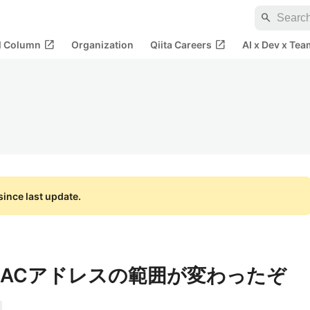
search
open_in_new
open_in_new
al Column
Organization
Qiita Careers
AI x Dev x Tea
ince last update.
 4 のMACアドレスの範囲が変わったぞ