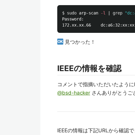
$ 
sudo 
arp-scan 
-l
 | 
grep
"dc:
Password:

見つかった！
IEEEの情報を確認
コメントで指摘いただいたようにI
@bsd-hacker
さんありがとうご
IEEEの情報は下記URLから確認