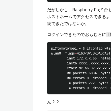
だがしかし、Raspberry Pi
ホストネームでアクセスできるよ
続できたではないか。
ログインできたのでおもむろに
i
pi@tomotomopi:~ 
$ 
ifconfig wlan
wlan0: 
flags
=
4163<UP,BROADCAST
        inet 172.x.x.66  netma
        inet6 xxxx::xxxx:xxxx:
        ether dc:a6:32:xx:xx:x
        RX packets 6034  bytes
        RX errors 0  dropped 0
        TX packets 272  bytes 
ん？？