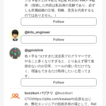
ンタ #電子工作 #育児 #恐竜 #LEGO #神戸 #福
井 （投稿した内容は私自身の見解であり、必ず
しも所属組織の立場、戦略、意見を代表するも
のではありません。）
Follow
@
kito_engineer
Follow
@
gpioblink
色々手をつけすぎた沈没系プログラマーです。
やること多くなりすぎると、とりあえず寝て進
捗出ないのが日常。ツールの使い方だけでな
く、理論もできるだけ取得したいと思ってま
す。
Follow
buzzkuri バヅクリ
@
buzzkuri
CTO(https://qiita.com/kieaiaarh)合原をはじ
め、弊社エンジニアの技術共有の場として、Rail