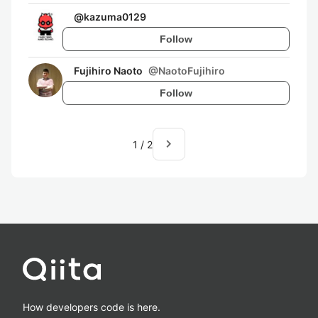
@
kazuma0129
Follow
Fujihiro Naoto
@
NaotoFujihiro
Follow
navigate_next
1
/
2
How developers code is here.