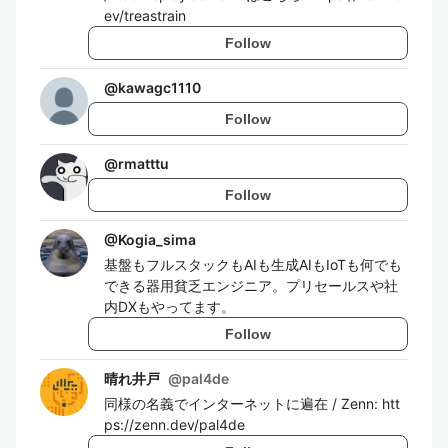
ev/treastrain
Follow
@
kawagc1110
Follow
@
rmatttu
Follow
@
Kogia_sima
基盤もフルスタックもAIも生成AIもIoTも何でも
できる器用貧乏エンジニア。プリセールスや社
内DXもやってます。
Follow
晴れ井戸
@
pal4de
同様の名義でインターネットに遍在 / Zenn: htt
ps://zenn.dev/pal4de