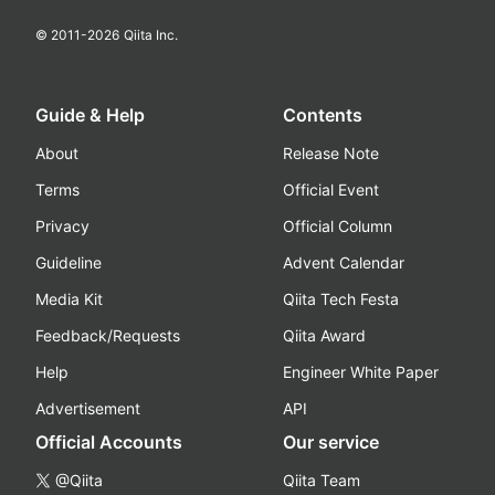
© 2011-
2026
Qiita Inc.
Guide & Help
Contents
About
Release Note
Terms
Official Event
Privacy
Official Column
Guideline
Advent Calendar
Media Kit
Qiita Tech Festa
Feedback/Requests
Qiita Award
Help
Engineer White Paper
Advertisement
API
Official Accounts
Our service
@Qiita
Qiita Team