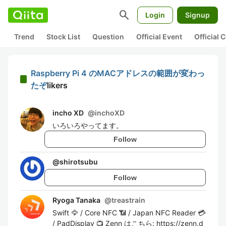
search
Login
Signup
Trend
Stock List
Question
Official Event
Official
Raspberry Pi 4 のMACアドレスの範囲が変わっ
たぞ
likers
incho XD
@
inchoXD
いろいろやってます。
Follow
@
shirotsubu
Follow
Ryoga Tanaka
@
treastrain
Swift 🦅 / Core NFC 📶 / Japan NFC Reader 💳
/ PadDisplay 📺 Zenn はこちら: https://zenn.d