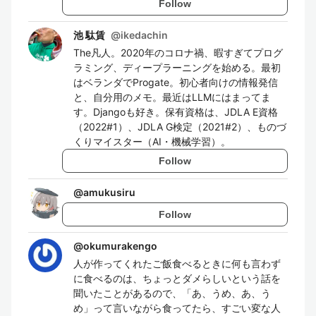
Follow
池 駄賃
@
ikedachin
The凡人。2020年のコロナ禍、暇すぎてプログ
ラミング、ディープラーニングを始める。最初
はベランダでProgate。初心者向けの情報発信
と、自分用のメモ。最近はLLMにはまってま
す。Djangoも好き。保有資格は、JDLA E資格
（2022#1）、JDLA G検定（2021#2）、ものづ
くりマイスター（AI・機械学習）。
Follow
@
amukusiru
Follow
@
okumurakengo
人が作ってくれたご飯食べるときに何も言わず
に食べるのは、ちょっとダメらしいという話を
聞いたことがあるので、「あ、うめ、あ、う
め」って言いながら食ってたら、すごい変な人