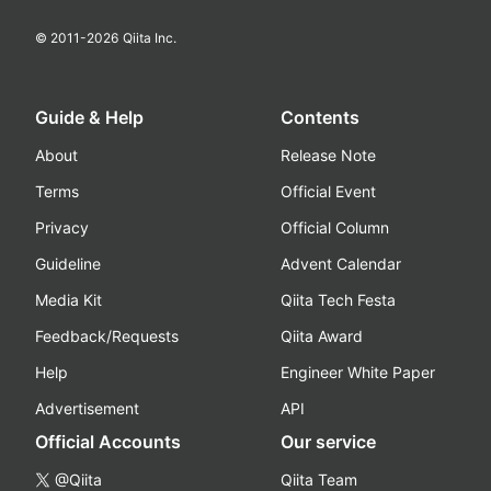
© 2011-
2026
Qiita Inc.
Guide & Help
Contents
About
Release Note
Terms
Official Event
Privacy
Official Column
Guideline
Advent Calendar
Media Kit
Qiita Tech Festa
Feedback/Requests
Qiita Award
Help
Engineer White Paper
Advertisement
API
Official Accounts
Our service
@Qiita
Qiita Team