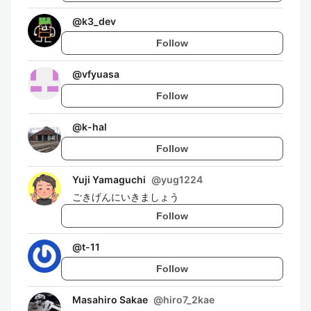
@
k3_dev
Follow
@
vfyuasa
Follow
@
k-hal
Follow
Yuji Yamaguchi
@
yug1224
ごきげんにいきましょう
Follow
@
t-11
Follow
Masahiro Sakae
@
hiro7_2kae