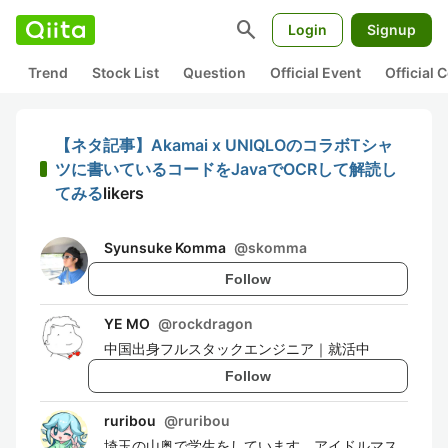
search
Login
Signup
Trend
Stock List
Question
Official Event
Official
【ネタ記事】Akamai x UNIQLOのコラボTシャ
ツに書いているコードをJavaでOCRして解読し
てみる
likers
Syunsuke Komma
@
skomma
Follow
YE MO
@
rockdragon
中国出身フルスタックエンジニア｜就活中
Follow
ruribou
@
ruribou
埼玉の山奥で学生をしています。アイドルマス