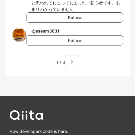
と思われてしまってしまった／初心者です、あ
まりわかっていません
Follow
@
esesm3831
Follow
navigate_next
1
/
3
How developers code is here.