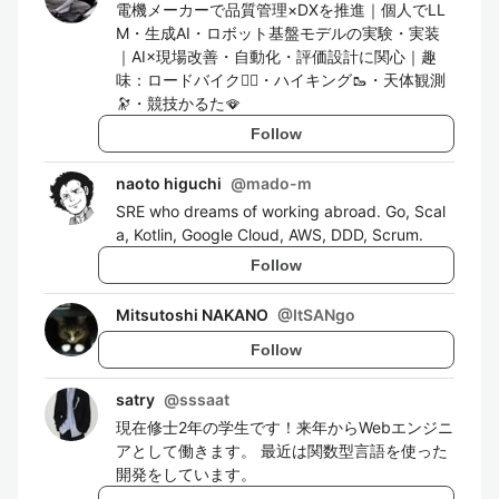
電機メーカーで品質管理×DXを推進｜個人でLL
M・生成AI・ロボット基盤モデルの実験・実装
｜AI×現場改善・自動化・評価設計に関心｜趣
味：ロードバイク🚴‍♂️・ハイキング🥾・天体観測
🔭・競技かるた🪭
Follow
naoto higuchi
@
mado-m
SRE who dreams of working abroad. Go, Scal
a, Kotlin, Google Cloud, AWS, DDD, Scrum.
Follow
Mitsutoshi NAKANO
@
ItSANgo
Follow
satry
@
sssaat
現在修士2年の学生です！来年からWebエンジニ
アとして働きます。 最近は関数型言語を使った
開発をしています。