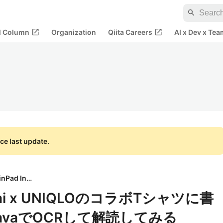
search
open_in_new
open_in_new
al Column
Organization
Qiita Careers
AI x Dev x Tea
ce last update.
BrainPad Inc.
i x UNIQLOのコラボTシャツに書
vaでOCRして解読してみる