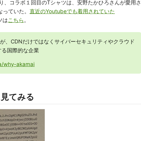
あり、コラボ１回目のTシャツは、安野たかひろさんが愛用
なっていた。
直近のYoutubeでも着用されていた
ツは
こちら
。
あるが、CDNだけではなくサイバーセキュリティやクラウド
する国際的な企業
ja/why-akamai
を見てみる