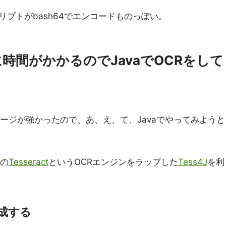
プトがbash64でエンコードものっぽい。
時間がかかるのでJavaでOCRをして
のイメージが強かったので、あ、え、て、Javaでやってみようと
Sの
Tesseract
というOCRエンジンをラップした
Tess4J
を利
成する