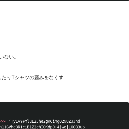
いない。
したりTシャツの歪みをなくす
<<<
h11GVhc3R1ciB1Z2chIOKdp0+4jwojLOOB3ub
