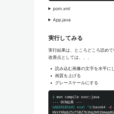
pom.xml
App.java
実行してみる
実行結果は、ところどころ読めて
改善点としては、、、
読み込む画像の文字を水平に
画質を上げる
グレースケールにする
$
mvn compile 
exec
GABIRIBSSH] eval "$
(
base64
-d
HVsYXRpb25zTSBZ7b3UgZm91bmagdG