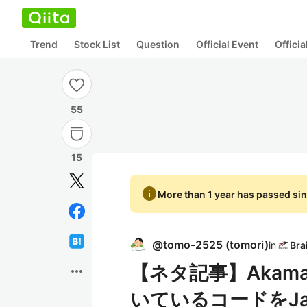
Trend
Stock List
Question
Official Event
Offici
55
15
info
More than 1 year has passed sin
@
tomo-2525
(
tomori
)
in
【ネタ記事】Akama
more_horiz
いているコードをJa