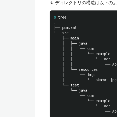
↓ ディレクトリの構造は以下の
$
├── pom.xml

└── src

    ├── main

    │   ├── java

    │   │   └── com

    │   │       └── example

    │   │           └── ocr

    │   │               └── App
    │   └── resources

    │       └── imgs

    │           └── akamai.jpg

    └── test

        └── java

            └── com

                └── example

                    └── ocr
