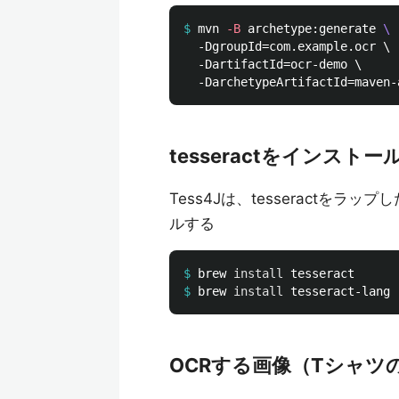
$
mvn 
-B
 archetype:generate 
\
  -DgroupId=com.example.ocr \

  -DartifactId=ocr-demo \

tesseractをインストー
Tess4Jは、tesseractをラ
ルする
$
brew 
install 
$
brew 
install 
OCRする画像（Tシャツの画